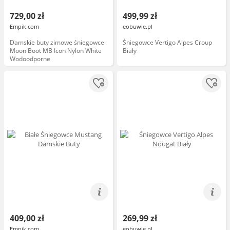
729,00 zł
499,99 zł
Empik.com
eobuwie.pl
Damskie buty zimowe śniegowce
Śniegowce Vertigo Alpes Croup
Moon Boot MB Icon Nylon White
Biały
Wodoodporne
409,00 zł
269,99 zł
Empik.com
eobuwie.pl