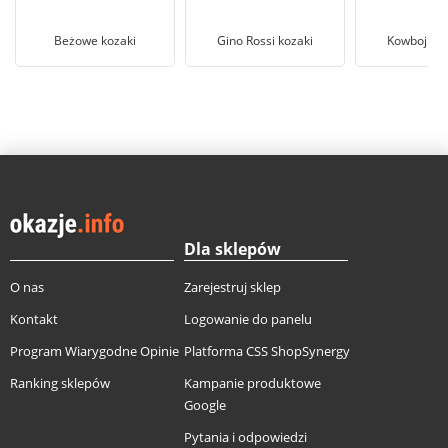
Beżowe kozaki
Gino Rossi kozaki
Kowbojki w
Dla sklepów
O nas
Zarejestruj sklep
Kontakt
Logowanie do panelu
Program Wiarygodne Opinie
Platforma CSS ShopSynergy
Ranking sklepów
Kampanie produktowe
Google
Pytania i odpowiedzi