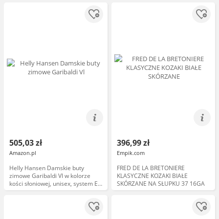
505,03 zł
396,99 zł
Amazon.pl
Empik.com
Helly Hansen Damskie buty
FRED DE LA BRETONIERE
zimowe Garibaldi Vl w kolorze
KLASYCZNE KOZAKI BIAŁE
kości słoniowej, unisex, system EU
SKÓRZANE NA SŁUPKU 37 16GA
Footwear Size System, dla
dorosłych, zimowe, skórzane,
sznurowane, poliuretan (PU),
komfort, śnieg