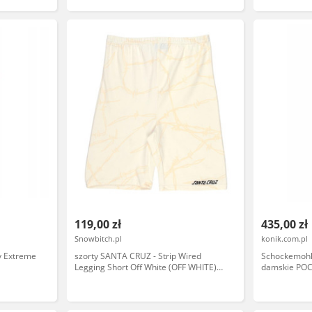
119,00 zł
435,00 zł
Snowbitch.pl
konik.com.pl
y Extreme
szorty SANTA CRUZ - Strip Wired
Schockemohle
Legging Short Off White (OFF WHITE)
damskie POCK
rozmiar: 10
white