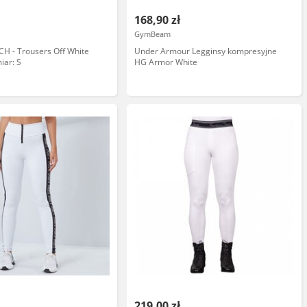
168,90 zł
GymBeam
H - Trousers Off White
Under Armour Legginsy kompresyjne
iar: S
HG Armor White
219,00 zł