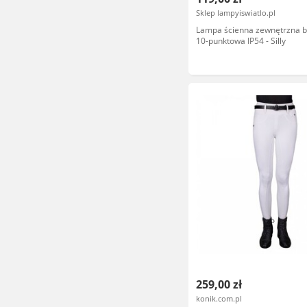
Sklep lampyiswiatlo.pl
Lampa ścienna zewnętrzna bi
10-punktowa IP54 - Silly
259,00 zł
konik.com.pl