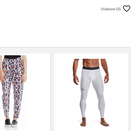
Ulubione (
0
)