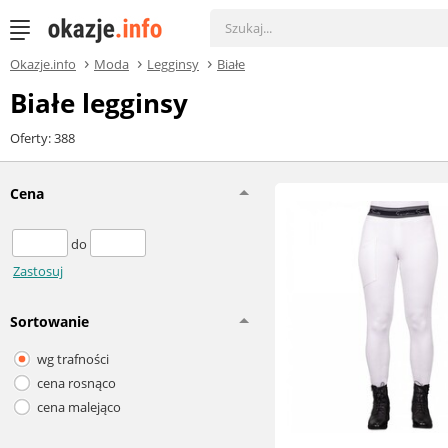
Okazje.info
Moda
Legginsy
Białe
Białe legginsy
Oferty: 388
Cena
do
Zastosuj
Sortowanie
wg trafności
cena rosnąco
cena malejąco