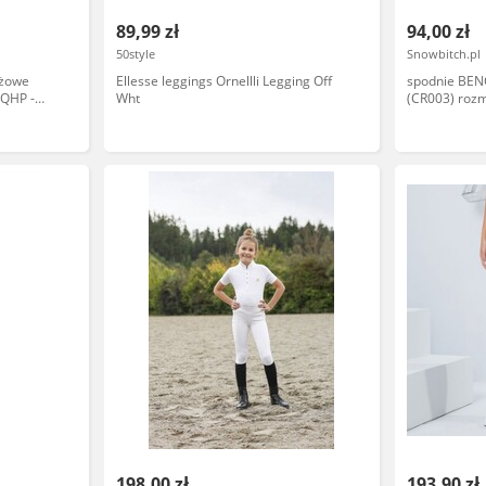
89,99 zł
94,00 zł
50style
Snowbitch.pl
eżowe
Ellesse leggings Ornellli Legging Off
spodnie BENC
 QHP -
Wht
(CR003) rozm
198,00 zł
193,90 zł