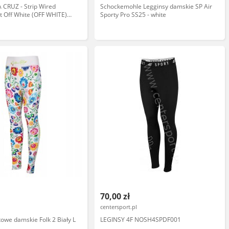
 CRUZ - Strip Wired
Schockemohle Legginsy damskie SP Air
t Off White (OFF WHITE)
Sporty Pro SS25 - white
70,00 zł
centersport.pl
towe damskie Folk 2 Biały L
LEGINSY 4F NOSH4SPDF001