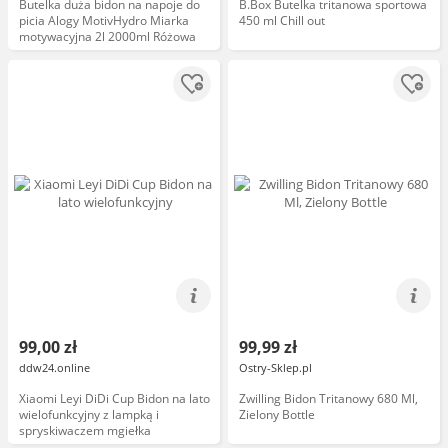
Butelka duża bidon na napoje do
B.Box Butelka tritanowa sportowa
picia Alogy MotivHydro Miarka
450 ml Chill out
motywacyjna 2l 2000ml Różowa
99,00 zł
99,99 zł
ddw24.online
Ostry-Sklep.pl
Xiaomi Leyi DiDi Cup Bidon na lato
Zwilling Bidon Tritanowy 680 Ml,
wielofunkcyjny z lampką i
Zielony Bottle
spryskiwaczem mgiełka