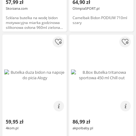
57,99 zł
64,90 zł
Skorzana.com
OlimpiaSPORT.pl
Szklana butelka na wodę bidon
Camelbak Bidon PODIUM 710ml
motywacyjna miarka godzinowa
szary
silikonowa osłona 960ml zielona
Peterson PTN SBW-01-960
59,95 zł
86,99 zł
4kom.pl
akpolbaby.pl