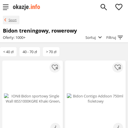
0
Sport
Bidon treningowy, rowerowy
Oferty: 1000+
Sortuj
Filtruj
< 40 zł
40 - 70 zł
> 70 zł