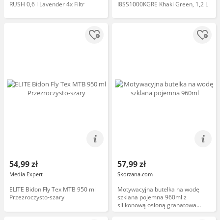
RUSH 0,6 l Lavender 4x Filtr
I8SS1000KGRE Khaki Green, 1,2 L
54,99 zł
57,99 zł
Media Expert
Skorzana.com
ELITE Bidon Fly Tex MTB 950 ml
Motywacyjna butelka na wodę
Przezroczysto-szary
szklana pojemna 960ml z
silikonową osłoną granatowa
bidon Peterson PTN SBW-01-960