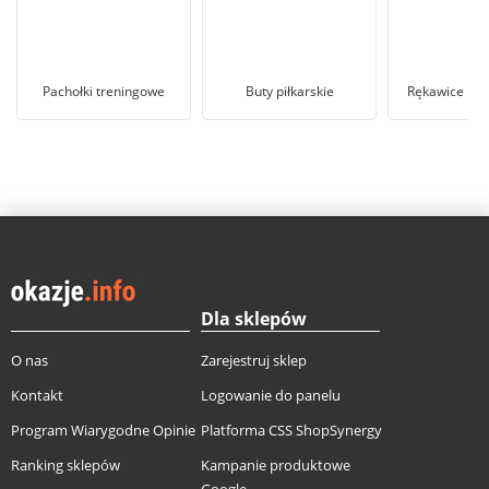
Pachołki treningowe
Buty piłkarskie
Rękawice bra
Dla sklepów
O nas
Zarejestruj sklep
Kontakt
Logowanie do panelu
Program Wiarygodne Opinie
Platforma CSS ShopSynergy
Ranking sklepów
Kampanie produktowe
Google