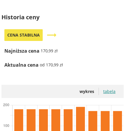
Historia ceny
trending_flat
CENA STABILNA
Najniższa cena
170,99 zł
Aktualna cena
od 170,99 zł
wykres
tabela