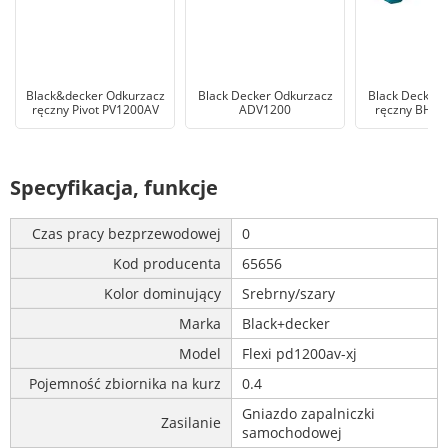
Black&decker Odkurzacz
Black Decker Odkurzacz
Black Decker 
ręczny Pivot PV1200AV
ADV1200
ręczny BHHV
Specyfikacja, funkcje
Czas pracy bezprzewodowej
0
Kod producenta
65656
Kolor dominujący
Srebrny/szary
Marka
Black+decker
Model
Flexi pd1200av-xj
Pojemność zbiornika na kurz
0.4
Gniazdo zapalniczki
Zasilanie
samochodowej