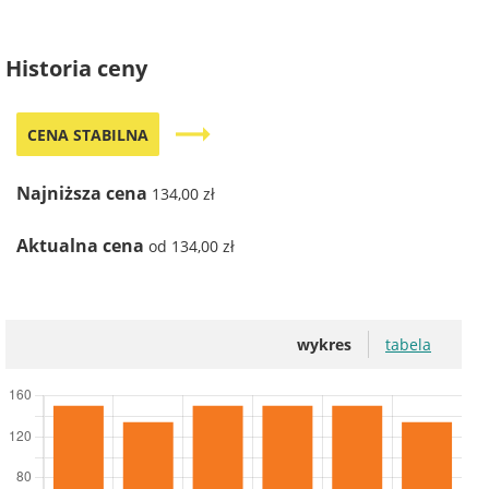
Historia ceny
trending_flat
CENA STABILNA
Najniższa cena
134,00 zł
Aktualna cena
od 134,00 zł
wykres
tabela