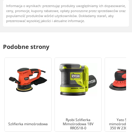
Informacja o wynikach: prezentując produkty uwzględniamy ich dopasowanie,
ceny, promocje, kupony rabatowe, opłaty ponoszone przez sprzedawców oraz
popularność produktów wśród użytkowników. Dokładamy starań, aby
prezentować wysokiej jakości i aktualne informacje.
Podobne strony
Ryobi Szlifierka
Yato Szli
Szlifierka mimośrodowa
Mimośrodowa 18V
mimośrodowa
RROS18-0
350 W 230 V 