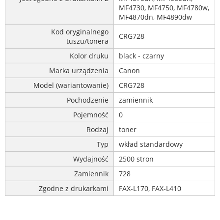
MF4730, MF4750, MF4780w,
MF4870dn, MF4890dw
Kod oryginalnego
CRG728
tuszu/tonera
Kolor druku
black - czarny
Marka urządzenia
Canon
Model (wariantowanie)
CRG728
Pochodzenie
zamiennik
Pojemność
0
Rodzaj
toner
Typ
wkład standardowy
Wydajność
2500 stron
Zamiennik
728
Zgodne z drukarkami
FAX-L170, FAX-L410