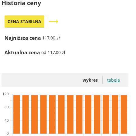
Historia ceny
trending_flat
CENA STABILNA
Najniższa cena
117,00 zł
Aktualna cena
od 117,00 zł
wykres
tabela