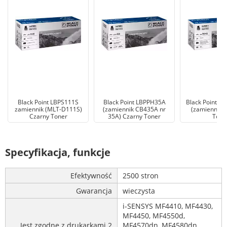
Black Point LBPS111S
Black Point LBPPH35A
Black Point L
zamiennik (MLT-D111S)
(zamiennik CB435A nr
(zamiennik 
Czarny Toner
35A) Czarny Toner
Tone
Specyfikacja, funkcje
Efektywność
2500 stron
Gwarancja
wieczysta
i-SENSYS MF4410, MF4430,
MF4450, MF4550d,
Jest zgodne z drukarkami 2
MF4570dn, MF4580dn,