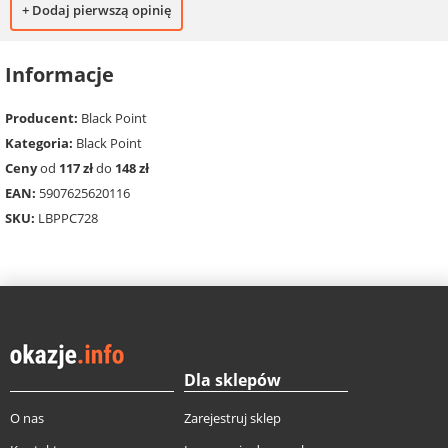
+ Dodaj pierwszą opinię
Informacje
Producent:
Black Point
Kategoria:
Black Point
Ceny
od
117 zł
do
148 zł
EAN:
5907625620116
SKU:
LBPPC728
Dla sklepów
O nas
Zarejestruj sklep