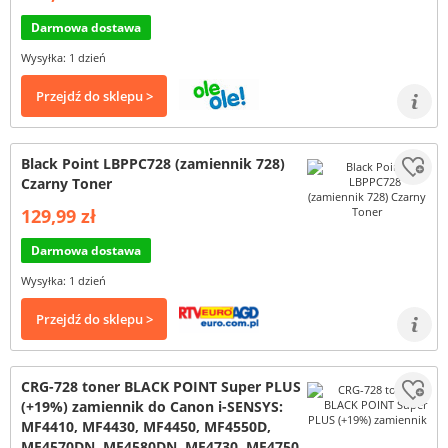
Darmowa dostawa
Wysyłka: 1 dzień
Przejdź do sklepu >
Black Point LBPPC728 (zamiennik 728)
Czarny Toner
129,99 zł
Darmowa dostawa
Wysyłka: 1 dzień
Przejdź do sklepu >
CRG-728 toner BLACK POINT Super PLUS
(+19%) zamiennik do Canon i-SENSYS:
MF4410, MF4430, MF4450, MF4550D,
MF4570DN, MF4580DN, MF4730, MF4750,