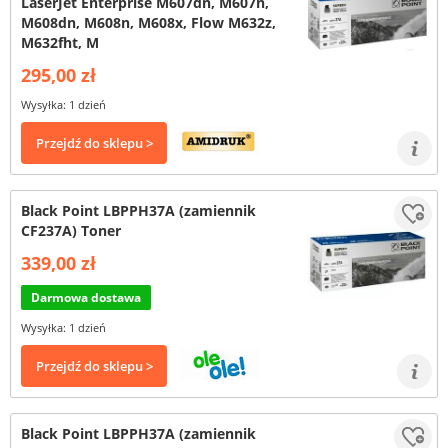
LaserJet Enterprise M607dn, M607n,
M608dn, M608n, M608x, Flow M632z,
M632fht, M
295,00 zł
Wysyłka: 1 dzień
Przejdź do sklepu >
Black Point LBPPH37A (zamiennik
CF237A) Toner
339,00 zł
Darmowa dostawa
Wysyłka: 1 dzień
Przejdź do sklepu >
Black Point LBPPH37A (zamiennik