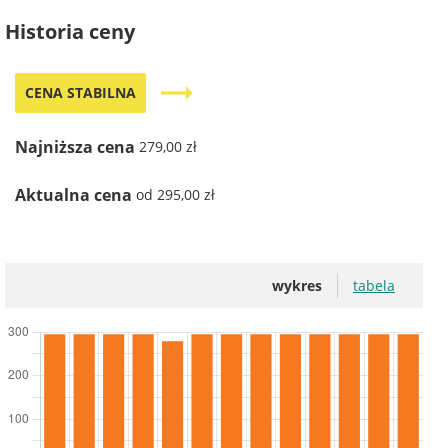
Historia ceny
trending_flat
CENA STABILNA
Najniższa cena
279,00 zł
Aktualna cena
od 295,00 zł
wykres
tabela