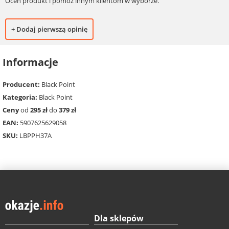
Oceń produkt i pomóż innym klientom w wyborze.
+ Dodaj pierwszą opinię
Informacje
Producent:
Black Point
Kategoria:
Black Point
Ceny
od
295 zł
do
379 zł
EAN:
5907625629058
SKU:
LBPPH37A
Dla sklepów