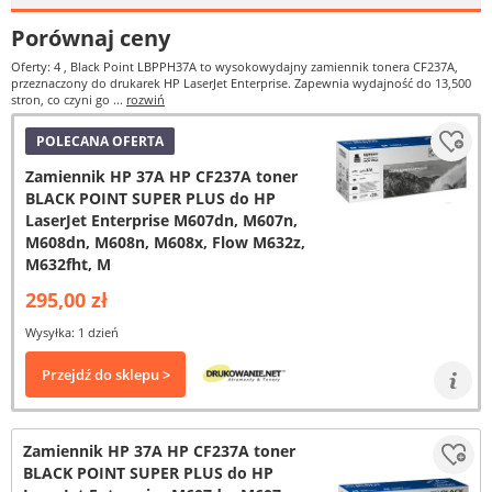
Porównaj ceny
Oferty: 4
, Black Point LBPPH37A to wysokowydajny zamiennik tonera CF237A,
przeznaczony do drukarek HP LaserJet Enterprise. Zapewnia wydajność do 13,500
stron, co czyni go ...
rozwiń
POLECANA OFERTA
Zamiennik HP 37A HP CF237A toner
BLACK POINT SUPER PLUS do HP
LaserJet Enterprise M607dn, M607n,
M608dn, M608n, M608x, Flow M632z,
M632fht, M
295,00 zł
Wysyłka: 1 dzień
Przejdź do sklepu >
Zamiennik HP 37A HP CF237A toner
BLACK POINT SUPER PLUS do HP