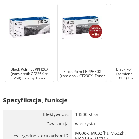
Black Point LBPPH26X
Black Point 
Black Point LBPPH30X
(zamiennik CF226X nr
(zamiennik C
(zamiennik CF230X) Toner
26X) Czarny Toner
80X) Czarn
Specyfikacja, funkcje
Efektywność
13500 stron
Gwarancja
wieczysta
M608x, M632fht, M632h,
Jest zgodne z drukarkami 2
M631dn, M631z