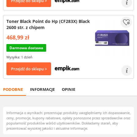
Przejdź do sklepu >
Toner Black Point do Hp (CF283X) Black
2600 str. z chipem
468,99 zł
Darmowa dostawa
Wysyłka: 1 dzień
Przejdź do sklepu >
PODOBNE
INFORMACJE
OPINIE
Informacja o wynikach: prezentując produkty uwzględniamy ich dopasowanie,
ceny, promocje, kupony rabatowe, opłaty ponoszone przez sprzedawców oraz
popularność produktów wśród użytkowników. Dokładamy starań, aby
prezentować wysokiej jakości i aktualne informacje.