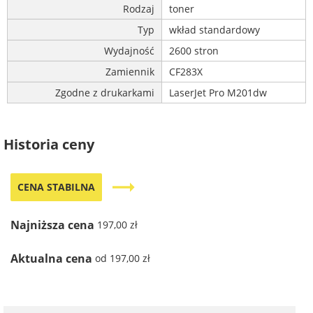
Rodzaj
toner
Typ
wkład standardowy
Wydajność
2600 stron
Zamiennik
CF283X
Zgodne z drukarkami
LaserJet Pro M201dw
Historia ceny
trending_flat
CENA STABILNA
Najniższa cena
197,00 zł
Aktualna cena
od 197,00 zł