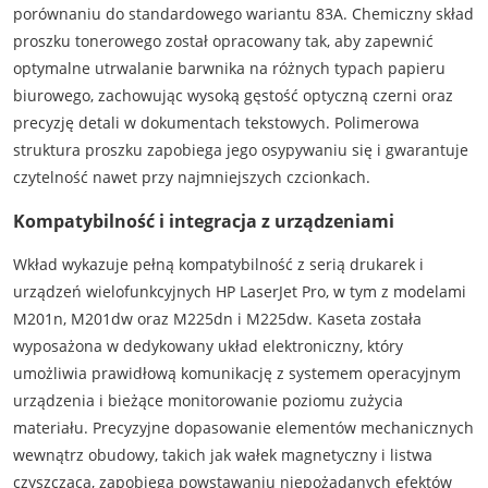
porównaniu do standardowego wariantu 83A. Chemiczny skład
proszku tonerowego został opracowany tak, aby zapewnić
optymalne utrwalanie barwnika na różnych typach papieru
biurowego, zachowując wysoką gęstość optyczną czerni oraz
precyzję detali w dokumentach tekstowych. Polimerowa
struktura proszku zapobiega jego osypywaniu się i gwarantuje
czytelność nawet przy najmniejszych czcionkach.
Kompatybilność i integracja z urządzeniami
Wkład wykazuje pełną kompatybilność z serią drukarek i
urządzeń wielofunkcyjnych HP LaserJet Pro, w tym z modelami
M201n, M201dw oraz M225dn i M225dw. Kaseta została
wyposażona w dedykowany układ elektroniczny, który
umożliwia prawidłową komunikację z systemem operacyjnym
urządzenia i bieżące monitorowanie poziomu zużycia
materiału. Precyzyjne dopasowanie elementów mechanicznych
wewnątrz obudowy, takich jak wałek magnetyczny i listwa
czyszcząca, zapobiega powstawaniu niepożądanych efektów