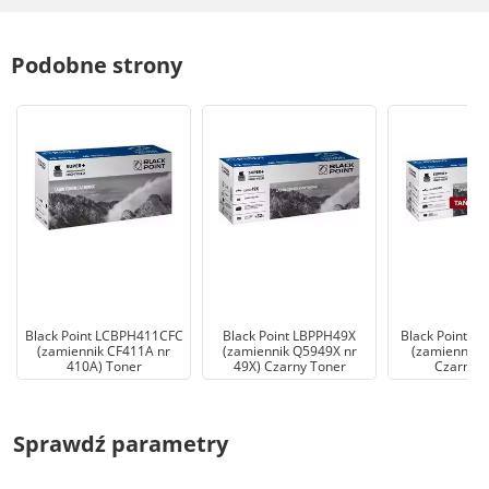
Podobne strony
Black Point LCBPH411CFC
Black Point LBPPH49X
Black Point L
(zamiennik CF411A nr
(zamiennik Q5949X nr
(zamiennik 
410A) Toner
49X) Czarny Toner
Czarny T
Sprawdź parametry