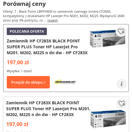
Porównaj ceny
Oferty: 7
, Black Point LBPPH83X to zamiennik czarnego tonera CF283X,
kompatybilny z drukarkami HP LaserJet Pro M201, M202, M225. Wydajność 2600
stron przy 5% pokryciu, co ...
rozwiń
POLECANA OFERTA
Zamiennik HP CF283X BLACK POINT
SUPER PLUS Toner HP LaserJet Pro
M201, M202, M225 n dn dw - HP CF283X
197,00 zł
Wysyłka: 1 dzień
Przejdź do sklepu >
Zamiennik HP CF283X BLACK POINT
SUPER PLUS Toner HP LaserJet Pro M201,
M202, M225 n dn dw - HP CF283X
197,00 zł