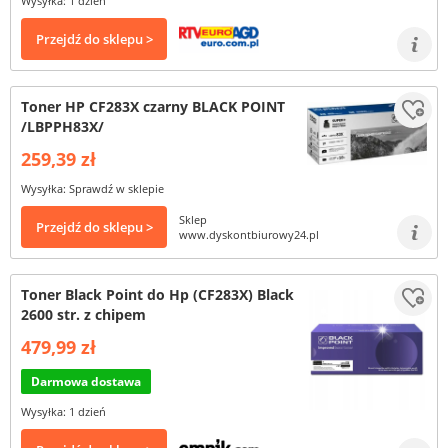
Wysyłka: 1 dzień
Przejdź do sklepu >
Toner HP CF283X czarny BLACK POINT
/LBPPH83X/
259,39 zł
Wysyłka: Sprawdź w sklepie
Sklep
Przejdź do sklepu >
www.dyskontbiurowy24.pl
Toner Black Point do Hp (CF283X) Black
2600 str. z chipem
479,99 zł
Darmowa dostawa
Wysyłka: 1 dzień