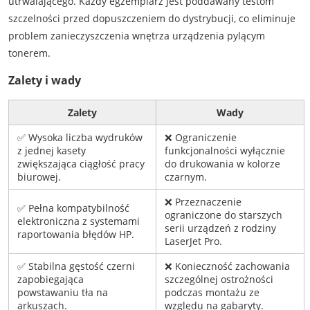
utrwalającego. Każdy egzemplarz jest poddawany testom
szczelności przed dopuszczeniem do dystrybucji, co eliminuje
problem zanieczyszczenia wnętrza urządzenia pylącym
tonerem.
Zalety i wady
Zalety
Wady
✅ Wysoka liczba wydruków
❌ Ograniczenie
z jednej kasety
funkcjonalności wyłącznie
zwiększająca ciągłość pracy
do drukowania w kolorze
biurowej.
czarnym.
❌ Przeznaczenie
✅ Pełna kompatybilność
ograniczone do starszych
elektroniczna z systemami
serii urządzeń z rodziny
raportowania błędów HP.
LaserJet Pro.
✅ Stabilna gęstość czerni
❌ Konieczność zachowania
zapobiegająca
szczególnej ostrożności
powstawaniu tła na
podczas montażu ze
arkuszach.
względu na gabaryty.