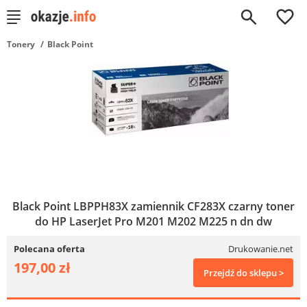
0
Tonery
Black Point
Black Point LBPPH83X zamiennik CF283X czarny toner
do HP LaserJet Pro M201 M202 M225 n dn dw
Polecana oferta
Drukowanie.net
197,00 zł
Przejdź do sklepu >