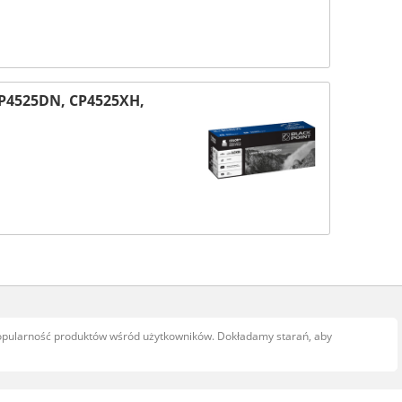
CP4525DN, CP4525XH,
popularność produktów wśród użytkowników. Dokładamy starań, aby