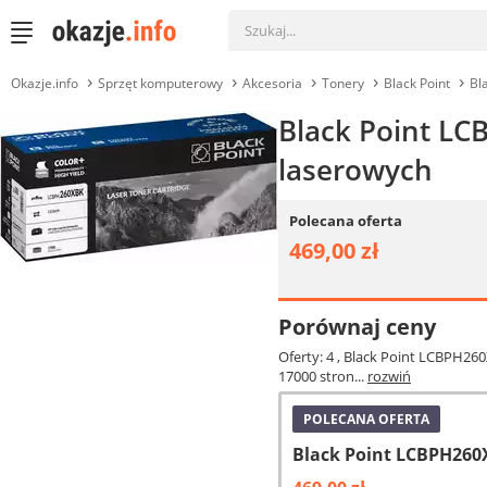
Okazje.info
Sprzęt komputerowy
Akcesoria
Tonery
Black Point
Bl
Black Point LC
laserowych
Polecana oferta
469,00 zł
Porównaj ceny
Oferty: 4
, Black Point LCBPH26
17000 stron...
rozwiń
POLECANA OFERTA
Black Point LCBPH260