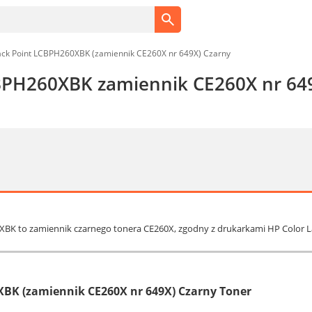
ack Point LCBPH260XBK (zamiennik CE260X nr 649X) Czarny
BPH260XBK zamiennik CE260X nr 649
0XBK to zamiennik czarnego tonera CE260X, zgodny z drukarkami HP Color 
XBK (zamiennik CE260X nr 649X) Czarny Toner