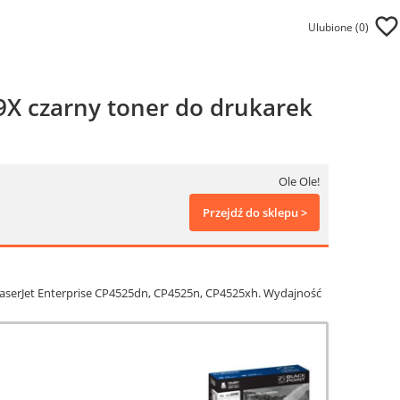
Ulubione (
0
)
X czarny toner do drukarek
Ole Ole!
Przejdź do sklepu >
LaserJet Enterprise CP4525dn, CP4525n, CP4525xh. Wydajność