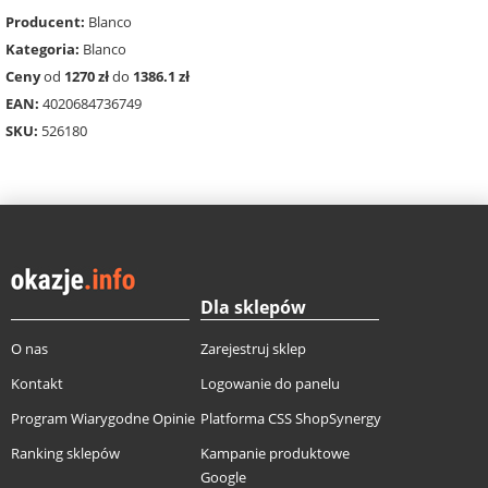
Producent:
Blanco
Kategoria:
Blanco
Ceny
od
1270 zł
do
1386.1 zł
EAN:
4020684736749
SKU:
526180
Dla sklepów
O nas
Zarejestruj sklep
Kontakt
Logowanie do panelu
Program Wiarygodne Opinie
Platforma CSS ShopSynergy
Ranking sklepów
Kampanie produktowe
Google