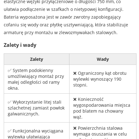
elastyczne wężyki przyłączeniowe o długości 750 mm, co
ułatwia podłączenie w szafkach o nietypowej konfiguracji.
Bateria wyposażona jest w zawór zwrotny zapobiegający
cofaniu się wody oraz płytkę usztywniającą, która stabilizuje
armaturę przy montażu w zlewozmywakach stalowych.
Zalety i wady
Zalety
Wady
✅ System podokienny
❌ Ograniczony kąt obrotu
umożliwiający montaż przy
wylewki wynoszący 190
małej odległości od ramy
stopni.
okna.
❌ Konieczność
✅ Wykorzystanie litej stali
wygospodarowania miejsca
szlachetnej zamiast powłok
pod blatem na chowany
galwanicznych.
wąż.
❌ Powierzchnia stalowa
✅ Funkcjonalna wyciągana
wymaga osuszania w celu
wylewka ułatwiająca