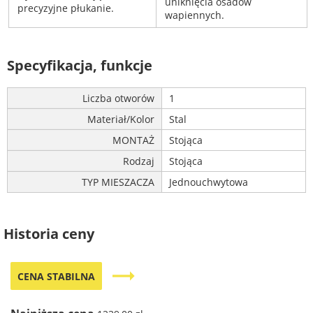
uniknięcia osadów
precyzyjne płukanie.
wapiennych.
Specyfikacja, funkcje
Liczba otworów
1
Materiał/Kolor
Stal
MONTAŻ
Stojąca
Rodzaj
Stojąca
TYP MIESZACZA
Jednouchwytowa
Historia ceny
trending_flat
CENA STABILNA