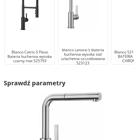
Blanco Lanora-S Bateria
Blanco Catris-S Flexo
Blanco 52127
kuchenna wysoka stal
Bateria kuchenna wysoka
BATERIA K
szlachetna szczotkowana
czarny mat 525793
CHROM 5
523123
Sprawdź parametry