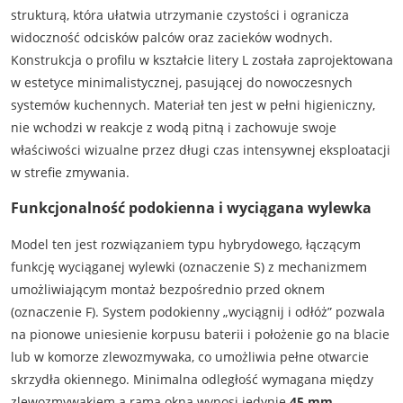
strukturą, która ułatwia utrzymanie czystości i ogranicza
widoczność odcisków palców oraz zacieków wodnych.
Konstrukcja o profilu w kształcie litery L została zaprojektowana
w estetyce minimalistycznej, pasującej do nowoczesnych
systemów kuchennych. Materiał ten jest w pełni higieniczny,
nie wchodzi w reakcje z wodą pitną i zachowuje swoje
właściwości wizualne przez długi czas intensywnej eksploatacji
w strefie zmywania.
Funkcjonalność podokienna i wyciągana wylewka
Model ten jest rozwiązaniem typu hybrydowego, łączącym
funkcję wyciąganej wylewki (oznaczenie S) z mechanizmem
umożliwiającym montaż bezpośrednio przed oknem
(oznaczenie F). System podokienny „wyciągnij i odłóż” pozwala
na pionowe uniesienie korpusu baterii i położenie go na blacie
lub w komorze zlewozmywaka, co umożliwia pełne otwarcie
skrzydła okiennego. Minimalna odległość wymagana między
zlewozmywakiem a ramą okna wynosi jedynie
45 mm
.