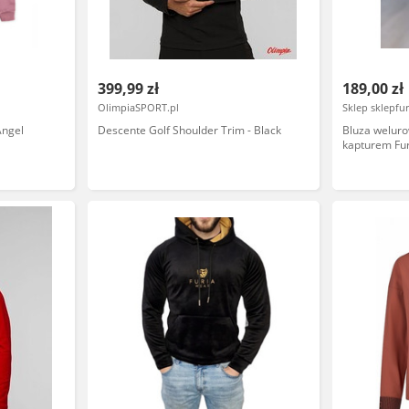
399,99 zł
189,00 zł
OlimpiaSPORT.pl
Sklep sklepfur
Angel
Descente Golf Shoulder Trim - Black
Bluza welur
kapturem Fu