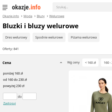
Okazje.info
Moda
Bluzy
Welurowe
Bluzki i bluzy welurowe
Dres welurowy
Spodnie welurowe
Piżama welurowa
Oferty: 841
Wg ceny
Cena
< 160 zł
160 - 
poniżej 160 zł
od 160 do 230 zł
powyżej 230 zł
do
Zastosuj