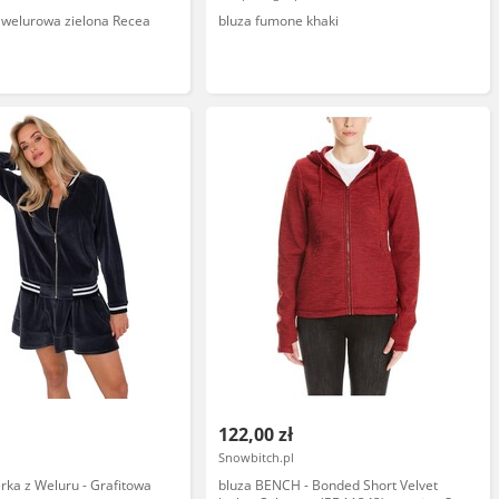
 welurowa zielona Recea
bluza fumone khaki
122,00 zł
Snowbitch.pl
ka z Weluru - Grafitowa
bluza BENCH - Bonded Short Velvet