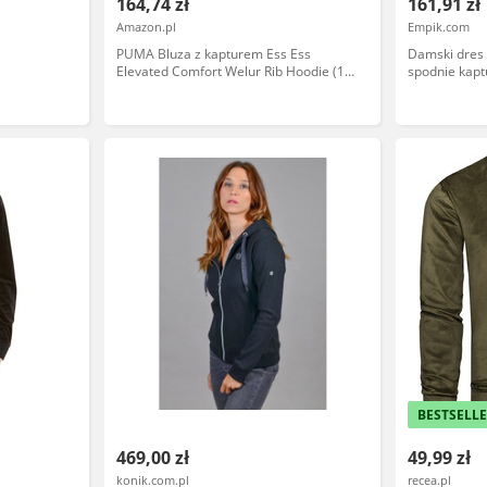
164,74 zł
161,91 zł
Amazon.pl
Empik.com
PUMA Bluza z kapturem Ess Ess
Damski dres 
Elevated Comfort Welur Rib Hoodie (1
spodnie kapt
szt.)
BESTSELL
469,00 zł
49,99 zł
konik.com.pl
recea.pl