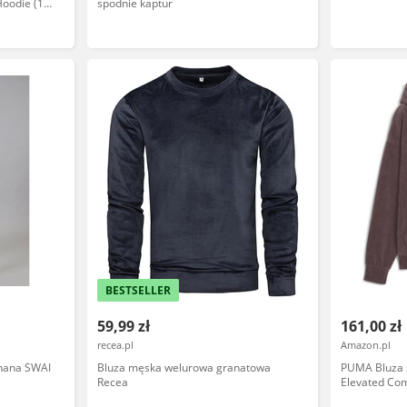
Hoodie (1
spodnie kaptur
BESTSELLER
59,99 zł
161,00 zł
recea.pl
Amazon.pl
nana SWAI
Bluza męska welurowa granatowa
PUMA Bluza 
Recea
Elevated Com
szt.)