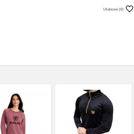
Ulubione (
0
)