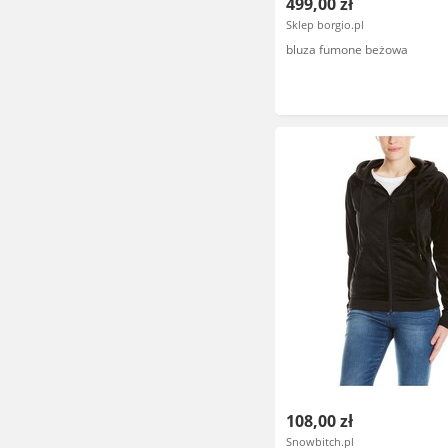
499,00 zł
Sklep borgio.pl
bluza fumone beżowa
108,00 zł
Snowbitch.pl