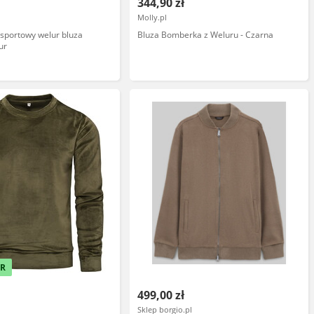
344,90 zł
Molly.pl
sportowy welur bluza
Bluza Bomberka z Weluru - Czarna
ur
ER
499,00 zł
Sklep borgio.pl