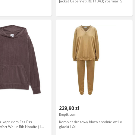
Jacket Cabernet (RD11343) rozmiar: S
229,90 zł
Empik.com
z kapturem Ess Ess
Komplet dresowy bluza spodnie welur
fort Welur Rib Hoodie (1
gładki-L/XL