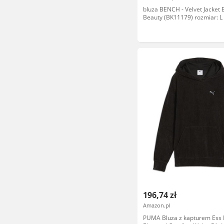
bluza BENCH - Velvet Jacket 
Beauty (BK11179) rozmiar: L
196,74 zł
Amazon.pl
PUMA Bluza z kapturem Ess 