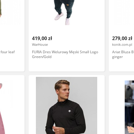
419,00 zł
279,00 zł
WarHouse
konik.com.pl
four leaf
FURIA Dres Welurowy Męski Small Logo
Ariat Bluza 
Green/Gold
ginger