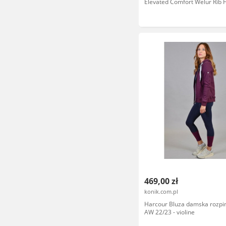
Elevated Comfort Welur Rib 
szt.)
469,00 zł
konik.com.pl
Harcour Bluza damska rozpi
AW 22/23 - violine