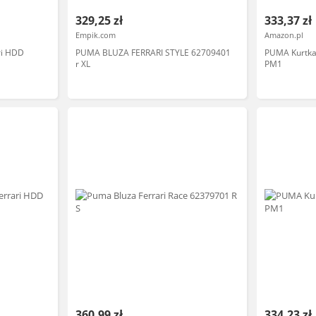
329,25 zł
333,37 zł
Empik.com
Amazon.pl
ri HDD
PUMA BLUZA FERRARI STYLE 62709401
PUMA Kurtka
r XL
PM1
360,99 zł
334,23 zł