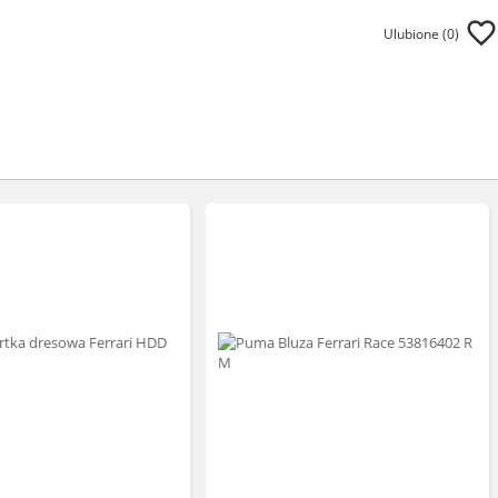
Ulubione (
0
)