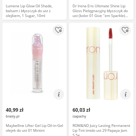
Lumene Lip Glow Oil Shade,
Dr Irena Eris Ultimate Shine Lip
balsam i błyszczyk do ust z
Gloss Pielęgnacyjny błyszczyk do
olejkiem, 1 Sugar, 10ml
ust (kolor 01 Give ''em Sparkle)
3,5 ml
40,99 zł
60,03 zł
brasty.pl
izapachy
Maybelline Lifter Gel Lip Oil-in-Gel
ROM&ND Juicy Lasting Permanent
olejek do ust 01 Mintini
Lip Tint tintdo ust 29 Papaya Jam
5,5g