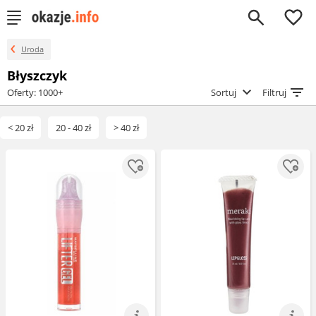
0
Uroda
Błyszczyk
Oferty: 1000+
Sortuj
Filtruj
< 20 zł
20 - 40 zł
> 40 zł