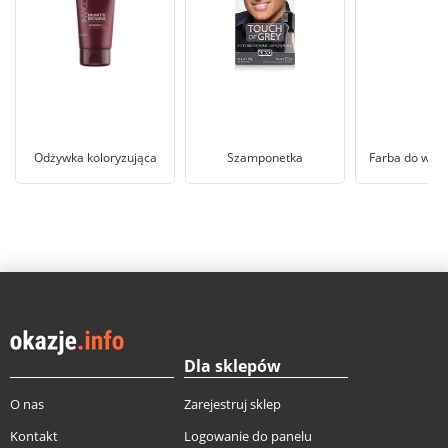
Odżywka koloryzująca
Szamponetka
Farba do włos
Dla sklepów
O nas
Zarejestruj sklep
Kontakt
Logowanie do panelu