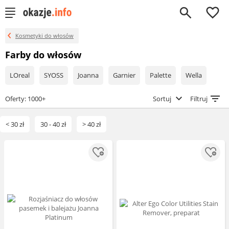
0
Kosmetyki do włosów
Farby do włosów
LOreal
SYOSS
Joanna
Garnier
Palette
Wella
Oferty: 1000+
Sortuj
Filtruj
< 30 zł
30 - 40 zł
> 40 zł