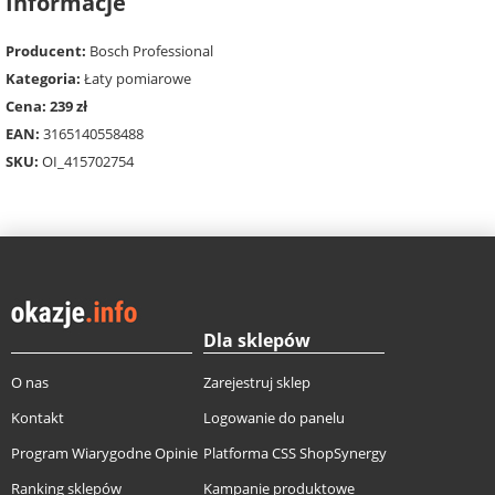
Informacje
Producent:
Bosch Professional
Kategoria:
Łaty pomiarowe
Cena: 239 zł
EAN:
3165140558488
SKU:
OI_415702754
Dla sklepów
O nas
Zarejestruj sklep
Kontakt
Logowanie do panelu
Program Wiarygodne Opinie
Platforma CSS ShopSynergy
Ranking sklepów
Kampanie produktowe