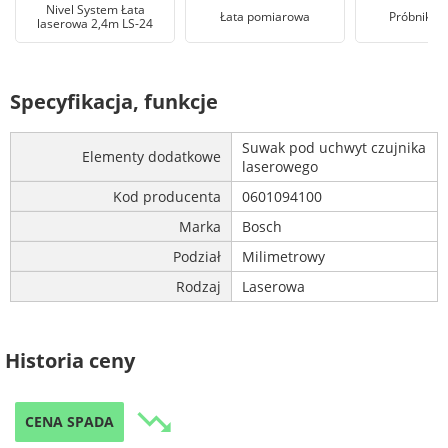
Nivel System Łata
Łata pomiarowa
Próbnik na
laserowa 2,4m LS-24
Specyfikacja, funkcje
Suwak pod uchwyt czujnika
Elementy dodatkowe
laserowego
Kod producenta
0601094100
Marka
Bosch
Podział
Milimetrowy
Rodzaj
Laserowa
Historia ceny
trending_down
CENA SPADA