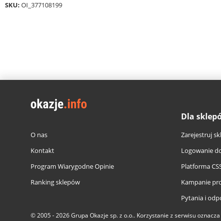
SKU:
OI_377108199
Dla sklep
O nas
Zarejestruj sk
Kontakt
Logowanie do
Program Wiarygodne Opinie
Platforma CS
Ranking sklepów
Kampanie pr
Pytania i odp
© 2005 - 2026
Grupa Okazje sp. z o.o.
. Korzystanie z serwisu oznacz