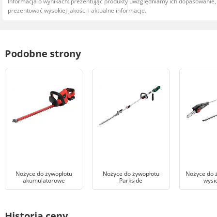
Informacja o wynikach: prezentując produkty uwzględniamy ich dopasowanie
prezentować wysokiej jakości i aktualne informacje.
Podobne strony
Nożyce do żywopłotu
Nożyce do żywopłotu
Nożyce do 
akumulatorowe
Parkside
wysi
Historia ceny