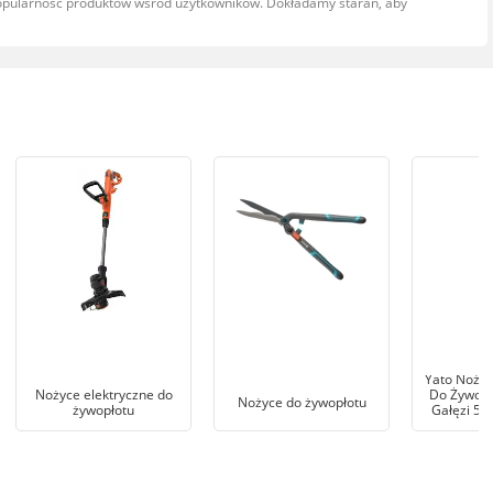
popularność produktów wśród użytkowników. Dokładamy starań, aby
Yato Nożyc
Nożyce elektryczne do
Do Żywopł
Nożyce do żywopłotu
żywopłotu
Gałęzi 51
8