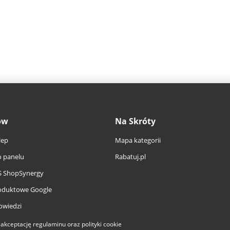
ów
Na Skróty
lep
Mapa kategorii
 panelu
Rabatuj.pl
S ShopSynergy
oduktowe Google
owiedzi
a akceptację
regulaminu
oraz
polityki cookie