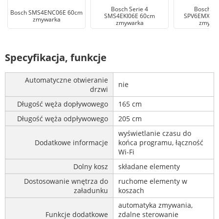
Bosch Serie 4
Bosch Se
Bosch SMS4ENC06E 60cm
SMS4EKI06E 60cm
SPV6EMX05E
zmywarka
zmywarka
zmywa
Specyfikacja, funkcje
Automatyczne otwieranie
nie
drzwi
Długość węża dopływowego
165 cm
Długość węża odpływowego
205 cm
wyświetlanie czasu do
Dodatkowe informacje
końca programu, łączność
Wi-Fi
Dolny kosz
składane elementy
Dostosowanie wnętrza do
ruchome elementy w
załadunku
koszach
automatyka zmywania,
Funkcje dodatkowe
zdalne sterowanie