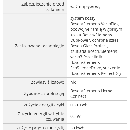
Zabezpieczenie przed
wąż dopływowy
zalaniem
system koszy
Bosch/Siemens VarioFlex,
podwójne ramię w górnym
koszu Bosch/Siemens
DuoPower, ochrona szkła
Zastosowane technologie
Bosch GlassProtect,
szuflada Bosch/Siemens
vario3 Pro, silnik
Bosch/Siemens
EcoSilenceDrive, suszenie
Bosch/Siemens PerfectDry
Zawiasy ślizgowe
nie
Bosch/Siemens Home
Zgodność z aplikacją
Connect
Zużycie energii - cykl
0,59 kWh
Zużycie energii w trybie
0,5 W
czuwania
Zużycie prądu (100 cykli)
59 kWh