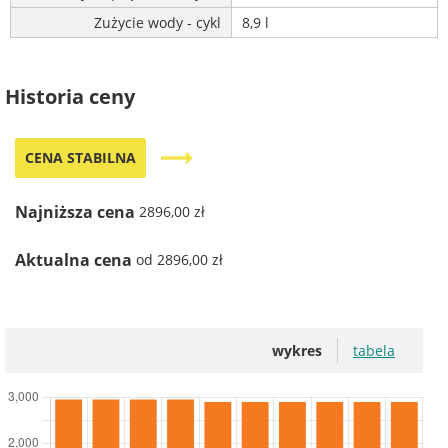
Zużycie wody - cykl
8,9 l
Historia ceny
trending_flat
CENA STABILNA
Najniższa cena
2896,00 zł
Aktualna cena
od 2896,00 zł
wykres
tabela