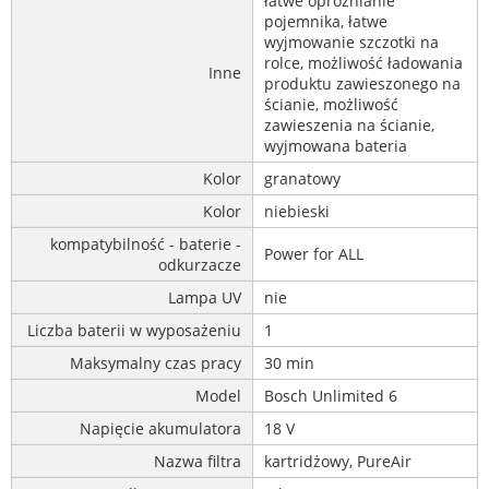
łatwe opróżnianie
pojemnika, łatwe
wyjmowanie szczotki na
rolce, możliwość ładowania
Inne
produktu zawieszonego na
ścianie, możliwość
zawieszenia na ścianie,
wyjmowana bateria
Kolor
granatowy
Kolor
niebieski
kompatybilność - baterie -
Power for ALL
odkurzacze
Lampa UV
nie
Liczba baterii w wyposażeniu
1
Maksymalny czas pracy
30 min
Model
Bosch Unlimited 6
Napięcie akumulatora
18 V
Nazwa filtra
kartridżowy, PureAir