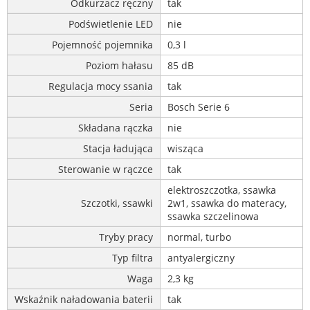
Odkurzacz ręczny
tak
Podświetlenie LED
nie
Pojemność pojemnika
0,3 l
Poziom hałasu
85 dB
Regulacja mocy ssania
tak
Seria
Bosch Serie 6
Składana rączka
nie
Stacja ładująca
wisząca
Sterowanie w rączce
tak
elektroszczotka, ssawka
Szczotki, ssawki
2w1, ssawka do materacy,
ssawka szczelinowa
Tryby pracy
normal, turbo
Typ filtra
antyalergiczny
Waga
2,3 kg
Wskaźnik naładowania baterii
tak