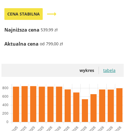
trending_flat
CENA STABILNA
Najniższa cena
539,99 zł
Aktualna cena
od 799,00 zł
wykres
tabela