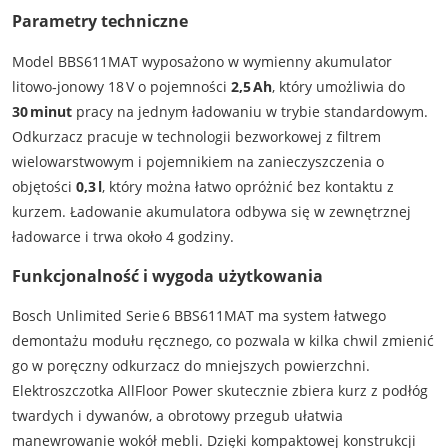
Parametry techniczne
Model BBS611MAT wyposażono w wymienny akumulator
litowo‑jonowy 18 V o pojemności
2,5 Ah
, który umożliwia do
30 minut
pracy na jednym ładowaniu w trybie standardowym.
Odkurzacz pracuje w technologii bezworkowej z filtrem
wielowarstwowym i pojemnikiem na zanieczyszczenia o
objętości
0,3 l
, który można łatwo opróżnić bez kontaktu z
kurzem. Ładowanie akumulatora odbywa się w zewnętrznej
ładowarce i trwa około 4 godziny.
Funkcjonalność i wygoda użytkowania
Bosch Unlimited Serie 6 BBS611MAT ma system łatwego
demontażu modułu ręcznego, co pozwala w kilka chwil zmienić
go w poręczny odkurzacz do mniejszych powierzchni.
Elektroszczotka AllFloor Power skutecznie zbiera kurz z podłóg
twardych i dywanów, a obrotowy przegub ułatwia
manewrowanie wokół mebli. Dzięki kompaktowej konstrukcji