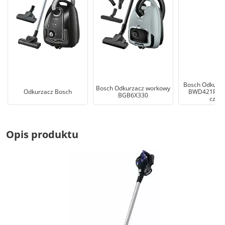
Bosch Odkurza
Bosch Odkurzacz workowy
Odkurzacz Bosch
BWD421POW
BGB6X330
czarn
Opis produktu