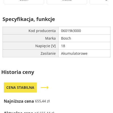
Specyfikacja, funkcje
Kod producenta
06019k3000
Marka
Bosch
Napięcie [V]
18
Zasilanie
Akumulatorowe
Historia ceny
trending_flat
CENA STABILNA
Najniższa cena
655,44 zł