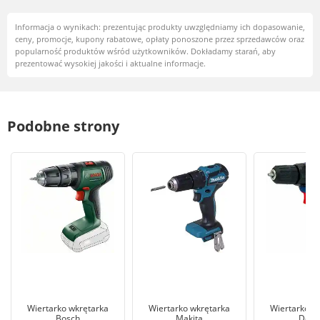
Informacja o wynikach: prezentując produkty uwzględniamy ich dopasowanie,
ceny, promocje, kupony rabatowe, opłaty ponoszone przez sprzedawców oraz
popularność produktów wśród użytkowników. Dokładamy starań, aby
prezentować wysokiej jakości i aktualne informacje.
Podobne strony
Wiertarko wkrętarka
Wiertarko wkrętarka
Wiertarko w
Bosch
Makita
Dedr