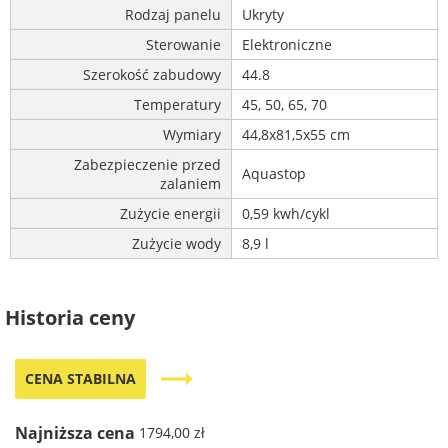
Rodzaj panelu
Ukryty
Sterowanie
Elektroniczne
Szerokość zabudowy
44.8
Temperatury
45, 50, 65, 70
Wymiary
44,8x81,5x55 cm
Zabezpieczenie przed
Aquastop
zalaniem
Zużycie energii
0,59 kwh/cykl
Zużycie wody
8,9 l
Historia ceny
trending_flat
CENA STABILNA
Najniższa cena
1794,00 zł