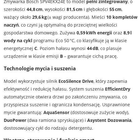
Zmywarka Bosch SPV4EKX24E to model
pełni zintegrowany
, o
szerokości
44,8 cm
, wysokości
81,5 cm
i głębokości
55 cm
,
ważący około
29,6 kg
(± wagi producenta). Mieści
10 kompletów
naczyń
, co czyni ją optymalną do przeciętnej wielkości
gospodarstwa domowego. Zużywa
0,59 kWh energii
oraz
8,9 l
wody na cykl
programu Eco 50 °C, co klasyfikuje ją w klasie
energetycznej
C
. Poziom hałasu wynosi
44 dB
, co plasuje
urządzenie w klasie emisji
B
– gwarantuje cichą pracę.
Technologie mycia i suszenia
Model wykorzystuje silnik
EcoSilence Drive
, który zapewnia
efektywność i redukcję hałasu. System suszenia
EfficientDry
automatycznie otwiera drzwi po zakończeniu zmywania, co
przyspiesza suszenie i ogranicza kondensację. Usprawnione
mycie gwarantują:
AquaSensor
(dostosowuje zużycie wody),
DuoPower
(dwa ramiona spryskujące) i
Asystent Dozowania
,
dostosowujący cykl do rodzaju detergentu.