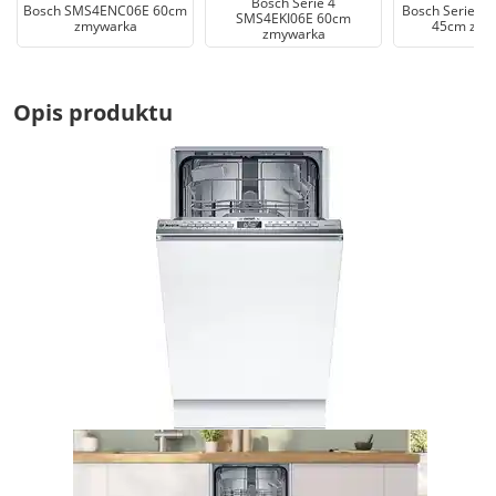
Bosch Serie 4
Bosch SMS4ENC06E 60cm
Bosch Serie 4 
SMS4EKI06E 60cm
zmywarka
45cm zmy
zmywarka
Opis produktu