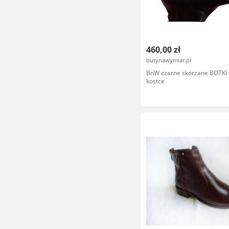
460,00 zł
butynawymiar.pl
BnW czarne skórzane BOTKI 
kostce