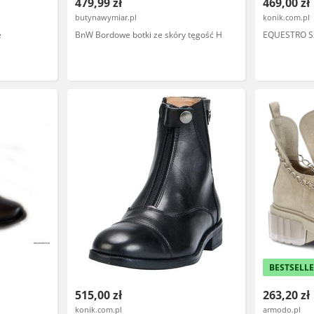
479,99 zł
469,00 zł
butynawymiar.pl
konik.com.pl
e
BnW Bordowe botki ze skóry tęgość H
EQUESTRO Szt
BESTSELL
515,00 zł
263,20 zł
konik.com.pl
armodo.pl