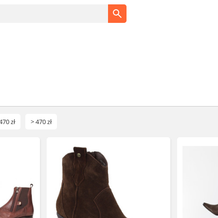
470 zł
> 470 zł