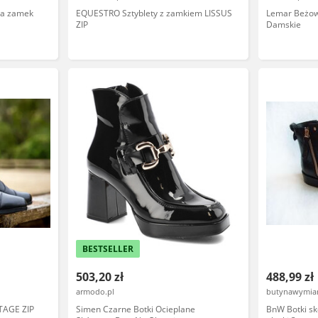
na zamek
EQUESTRO Sztyblety z zamkiem LISSUS
Lemar Beżow
ZIP
Damskie
BESTSELLER
503,20 zł
488,99 zł
armodo.pl
butynawymiar
ITAGE ZIP
Simen Czarne Botki Ocieplane
BnW Botki s