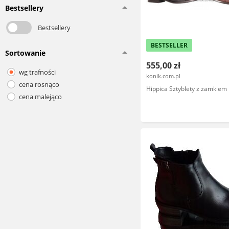
Bestsellery
Bestsellery
BESTSELLER
Sortowanie
555,00 zł
wg trafności
konik.com.pl
cena rosnąco
Hippica Sztyblety z zamkiem 
cena malejąco