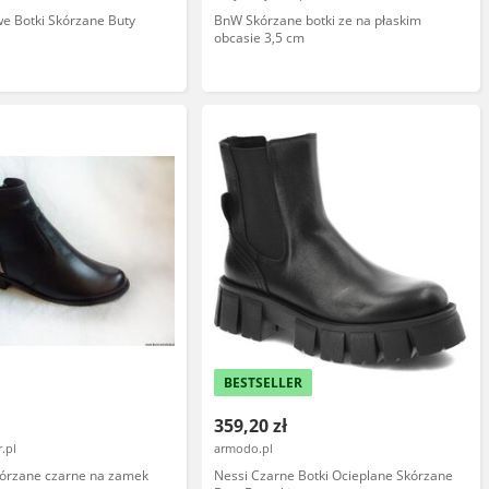
e Botki Skórzane Buty
BnW Skórzane botki ze na płaskim
obcasie 3,5 cm
BESTSELLER
359,20 zł
.pl
armodo.pl
kórzane czarne na zamek
Nessi Czarne Botki Ocieplane Skórzane