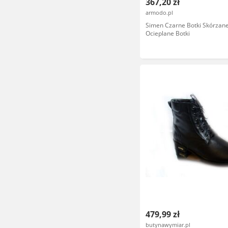
367,20 zł
armodo.pl
Simen Czarne Botki Skórzan
Ocieplane Botki
479,99 zł
butynawymiar.pl