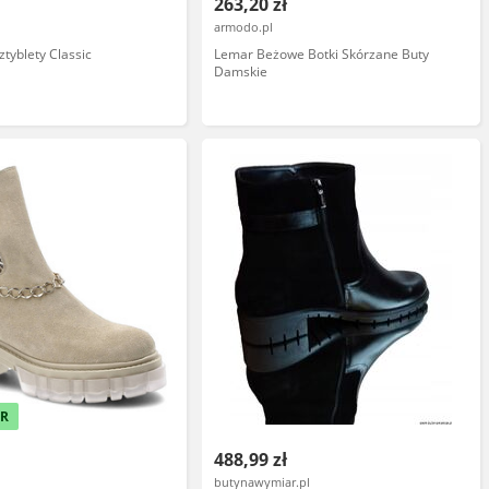
263,20 zł
armodo.pl
yblety Classic
Lemar Beżowe Botki Skórzane Buty
Damskie
ER
488,99 zł
butynawymiar.pl