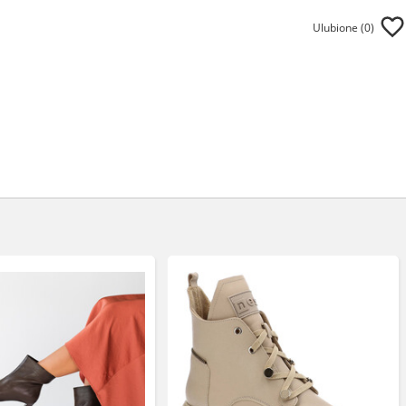
Ulubione (
0
)