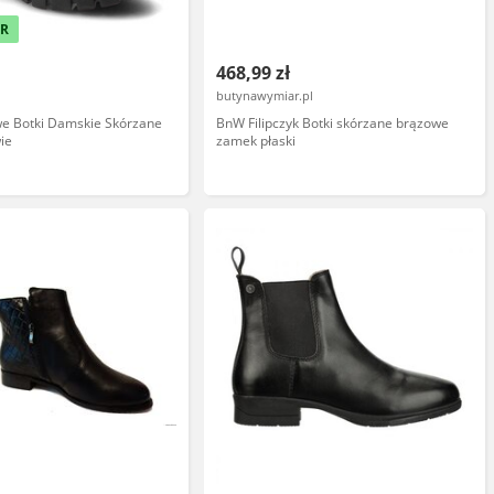
ER
468,99 zł
butynawymiar.pl
e Botki Damskie Skórzane
BnW Filipczyk Botki skórzane brązowe
ie
zamek płaski