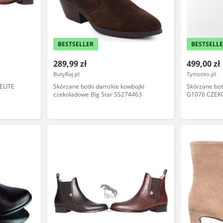
BESTSELLER
BESTSELL
289,99 zł
499,00 zł
ButyRaj.pl
Tymoteo.pl
ELITE
Skórzane botki damskie kowbojki
Skórzane bo
czekoladowe Big Star SS274463
G1076 CZEK