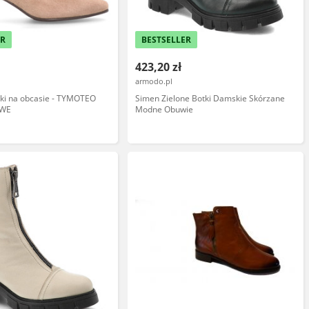
ER
BESTSELLER
423,20 zł
armodo.pl
tki na obcasie - TYMOTEO
Simen Zielone Botki Damskie Skórzane
OWE
Modne Obuwie