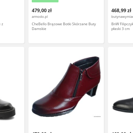
479,00 zł
468,99 zł
armodo.pl
butynawymiar
 z
CheBello Brązowe Botki Skórzane Buty
BnW Filipczy
Damskie
płaski 3 cm