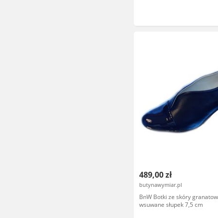
489,00 zł
butynawymiar.pl
BnW Botki ze skóry granato
wsuwane słupek 7,5 cm