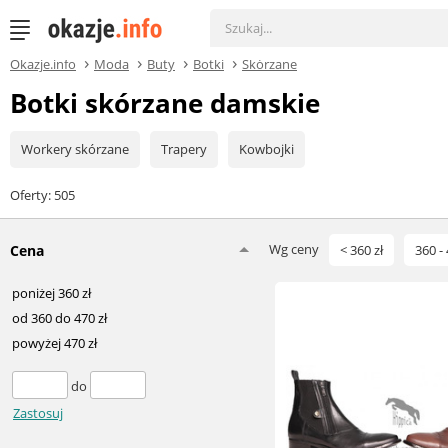
Okazje.info
Moda
Buty
Botki
Skórzane
Botki skórzane damskie
Workery skórzane
Trapery
Kowbojki
Oferty: 505
Wg ceny
Cena
< 360 zł
360 - 
poniżej 360 zł
od 360 do 470 zł
powyżej 470 zł
do
Zastosuj