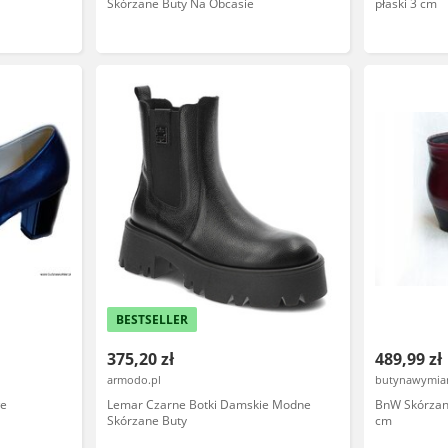
Skórzane Buty Na Obcasie
płaski 3 cm
BESTSELLER
375,20 zł
489,99 zł
armodo.pl
butynawymiar
we
Lemar Czarne Botki Damskie Modne
BnW Skórzan
Skórzane Buty
cm