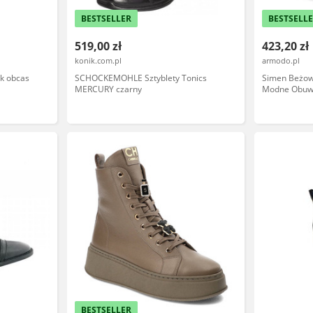
BESTSELLER
BESTSELL
519,00 zł
423,20 zł
konik.com.pl
armodo.pl
k obcas
SCHOCKEMOHLE Sztyblety Tonics
Simen Beżow
MERCURY czarny
Modne Obuw
BESTSELLER