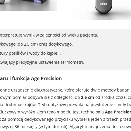
interpretuje wynik w zależności od wieku pacjenta.
kowego (do 2,5 cm) oraz dotykowego.
ury posiłków i wody do kąpieli.
wiający precyzyjne ustawienie termometru.
ru i funkcja Age Precision
onne urządzenie diagnostyczne, które oferuje dwie metody badani
kowym pomiar odbywa się z odległości do
2,5 cm
od środka czoła, c
nia drobnoustrojów. Tryb dotykowy pozwala na przyłożenie sondy b
Kluczowym wyróżnikiem tego modelu jest technologia
Age Precisio
ik za pomocą dedykowanego przycisku wybiera jeden z trzech prze
powyżej 36 miesięcy (w tym dorośli). Algorytm urządzenia dostosow