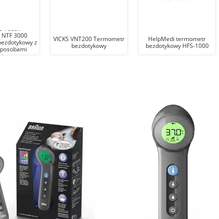
o Touch +
 NTF 3000
VICKS VNT200 Termometr
HelpMedi termometr
ezdotykowy z
bezdotykowy
bezdotykowy HFS-1000
posobami
iaru