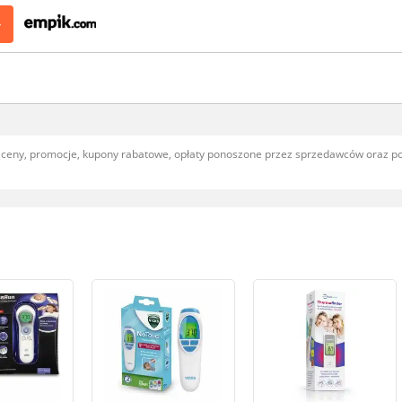
>
, ceny, promocje, kupony rabatowe, opłaty ponoszone przez sprzedawców oraz 