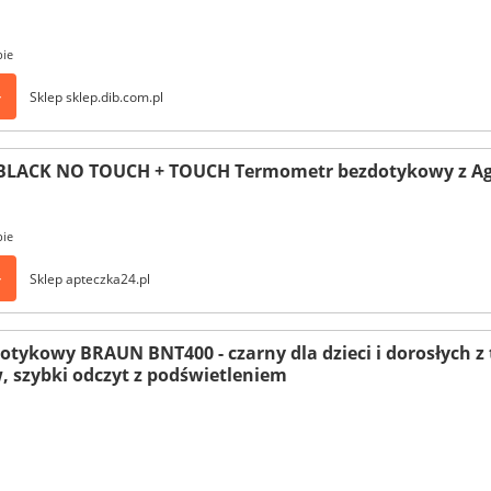
pie
>
Sklep sklep.dib.com.pl
LACK NO TOUCH + TOUCH Termometr bezdotykowy z Age 
pie
>
Sklep apteczka24.pl
tykowy BRAUN BNT400 - czarny dla dzieci i dorosłych z 
, szybki odczyt z podświetleniem