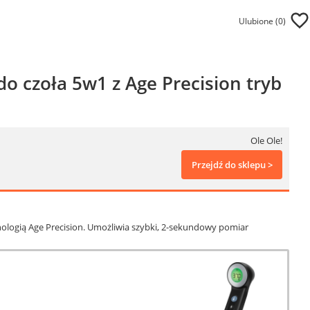
Ulubione (
0
)
 czoła 5w1 z Age Precision tryb
Ole Ole!
Przejdź do sklepu >
logią Age Precision. Umożliwia szybki, 2-sekundowy pomiar