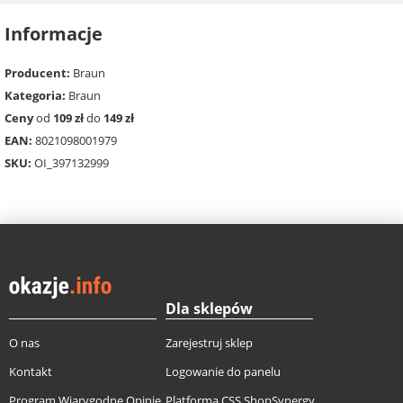
Informacje
Producent:
Braun
Kategoria:
Braun
Ceny
od
109 zł
do
149 zł
EAN:
8021098001979
SKU:
OI_397132999
Dla sklepów
O nas
Zarejestruj sklep
Kontakt
Logowanie do panelu
Program Wiarygodne Opinie
Platforma CSS ShopSynergy