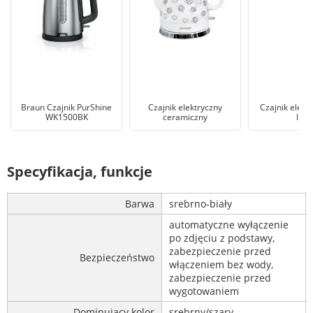
Braun Czajnik PurShine
Czajnik elektryczny
Czajnik elekt
WK1500BK
ceramiczny
litra
Specyfikacja, funkcje
Barwa
srebrno-biały
automatyczne wyłączenie
po zdjęciu z podstawy,
zabezpieczenie przed
Bezpieczeństwo
włączeniem bez wody,
zabezpieczenie przed
wygotowaniem
Dominujący kolor
srebrny/szary