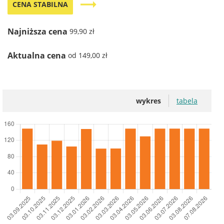
trending_flat
CENA STABILNA
Najniższa cena
99,90 zł
Aktualna cena
od 149,00 zł
wykres
tabela