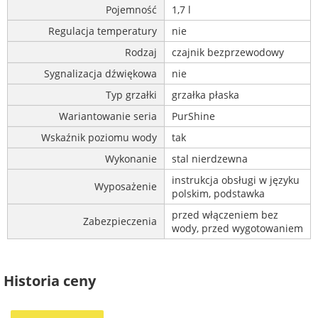
Pojemność
1,7 l
Regulacja temperatury
nie
Rodzaj
czajnik bezprzewodowy
Sygnalizacja dźwiękowa
nie
Typ grzałki
grzałka płaska
Wariantowanie seria
PurShine
Wskaźnik poziomu wody
tak
Wykonanie
stal nierdzewna
instrukcja obsługi w języku
Wyposażenie
polskim, podstawka
przed włączeniem bez
Zabezpieczenia
wody, przed wygotowaniem
Historia ceny