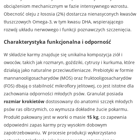
obciążeniom mechanicznym w fazie intensywnego wzrostu.
Obecność oleju z łososia (2%) dostarcza nienasyconych kwasów
tłuszczowych Omega-3, w tym kwasu DHA, wspierającego
rozwój układu nerwowego i funkcji poznawczych szczenięcia.
Charakterystyka funkcjonalna i odporność
W składzie karmy znajduje się unikalna kompozycja ziół i
owoców, takich jak rozmaryn, goździki, cytrusy i kurkuma, które
działają jako naturalne przeciwutleniacze. Prebiotyki w formie
mannanooligosacharydów (MOS) oraz fruktooligosacharydów
(FOS) dbają o stabilność mikroflory jelitowej, co jest istotne dla
zachowania odporności młodych psów. Granulat posiada
rozmiar krokietów
dostosowany do anatomii szczęk młodych
psów ras olbrzymich, co wymusza dokładne żucie pokarmu.
Produkt pakowany jest w worki o masie
15 kg
, co zapewnia
odpowiedni zapas karmy przy wysokim dobowym
zapotrzebowaniu. W procesie produkcji wykorzystano