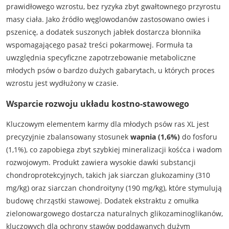
prawidłowego wzrostu, bez ryzyka zbyt gwałtownego przyrostu
masy ciała. Jako źródło węglowodanów zastosowano owies i
pszenicę, a dodatek suszonych jabłek dostarcza błonnika
wspomagającego pasaż treści pokarmowej. Formuła ta
uwzględnia specyficzne zapotrzebowanie metaboliczne
młodych psów o bardzo dużych gabarytach, u których proces
wzrostu jest wydłużony w czasie.
Wsparcie rozwoju układu kostno-stawowego
Kluczowym elementem karmy dla młodych psów ras XL jest
precyzyjnie zbalansowany stosunek
wapnia (1,6%)
do fosforu
(1,1%), co zapobiega zbyt szybkiej mineralizacji kośćca i wadom
rozwojowym. Produkt zawiera wysokie dawki substancji
chondroprotekcyjnych, takich jak siarczan glukozaminy (310
mg/kg) oraz siarczan chondroityny (190 mg/kg), które stymulują
budowę chrząstki stawowej. Dodatek ekstraktu z omułka
zielonowargowego dostarcza naturalnych glikozaminoglikanów,
kluczowych dla ochrony stawów poddawanych dużym