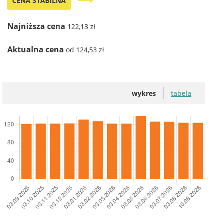
trending_flat
CENA STABILNA
Najniższa cena
122,13 zł
Aktualna cena
od 124,53 zł
wykres
tabela