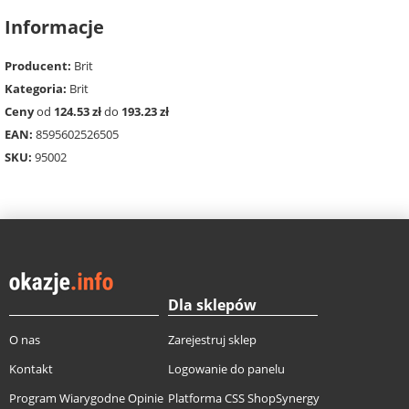
Informacje
Producent:
Brit
Kategoria:
Brit
Ceny
od
124.53 zł
do
193.23 zł
EAN:
8595602526505
SKU:
95002
Dla sklepów
O nas
Zarejestruj sklep
Kontakt
Logowanie do panelu
Program Wiarygodne Opinie
Platforma CSS ShopSynergy