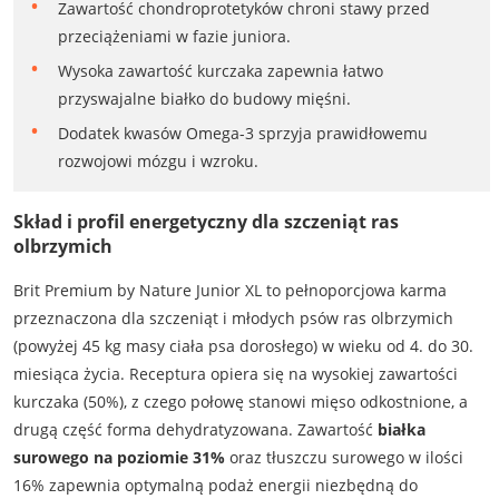
Zawartość chondroprotetyków chroni stawy przed
przeciążeniami w fazie juniora.
Wysoka zawartość kurczaka zapewnia łatwo
przyswajalne białko do budowy mięśni.
Dodatek kwasów Omega-3 sprzyja prawidłowemu
rozwojowi mózgu i wzroku.
Skład i profil energetyczny dla szczeniąt ras
olbrzymich
Brit Premium by Nature Junior XL to pełnoporcjowa karma
przeznaczona dla szczeniąt i młodych psów ras olbrzymich
(powyżej 45 kg masy ciała psa dorosłego) w wieku od 4. do 30.
miesiąca życia. Receptura opiera się na wysokiej zawartości
kurczaka (50%), z czego połowę stanowi mięso odkostnione, a
drugą część forma dehydratyzowana. Zawartość
białka
surowego na poziomie 31%
oraz tłuszczu surowego w ilości
16% zapewnia optymalną podaż energii niezbędną do