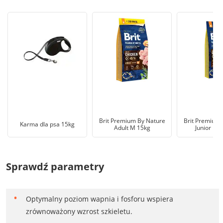
Brit Premium By Nature
Brit Premium 
Karma dla psa 15kg
Adult M 15kg
Junior M -
Sprawdź parametry
Optymalny poziom wapnia i fosforu wspiera
zrównoważony wzrost szkieletu.