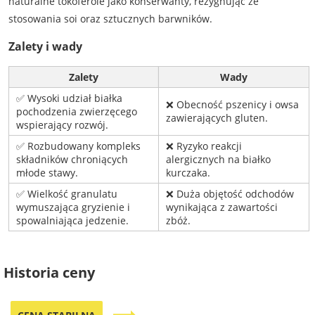
naturalne tokoferole jako konserwanty, rezygnując ze
stosowania soi oraz sztucznych barwników.
Zalety i wady
Zalety
Wady
✅ Wysoki udział białka
❌ Obecność pszenicy i owsa
pochodzenia zwierzęcego
zawierających gluten.
wspierający rozwój.
✅ Rozbudowany kompleks
❌ Ryzyko reakcji
składników chroniących
alergicznych na białko
młode stawy.
kurczaka.
✅ Wielkość granulatu
❌ Duża objętość odchodów
wymuszająca gryzienie i
wynikająca z zawartości
spowalniająca jedzenie.
zbóż.
Historia ceny