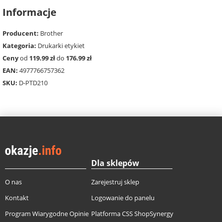
Informacje
Producent:
Brother
Kategoria:
Drukarki etykiet
Ceny
od
119.99 zł
do
176.99 zł
EAN:
4977766757362
SKU:
D-PTD210
Dla sklepów
O nas
Zarejestruj sklep
Kontakt
Logowanie do panelu
Program Wiarygodne Opinie
Platforma CSS ShopSynergy