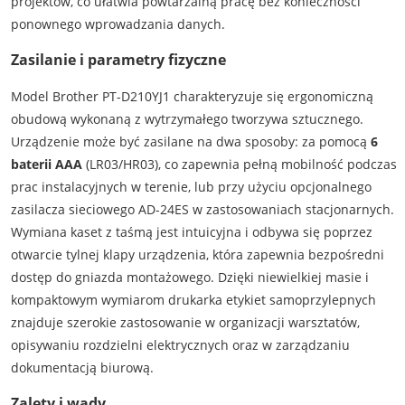
projektów, co ułatwia powtarzalną pracę bez konieczności
ponownego wprowadzania danych.
Zasilanie i parametry fizyczne
Model Brother PT-D210YJ1 charakteryzuje się ergonomiczną
obudową wykonaną z wytrzymałego tworzywa sztucznego.
Urządzenie może być zasilane na dwa sposoby: za pomocą
6
baterii AAA
(LR03/HR03), co zapewnia pełną mobilność podczas
prac instalacyjnych w terenie, lub przy użyciu opcjonalnego
zasilacza sieciowego AD-24ES w zastosowaniach stacjonarnych.
Wymiana kaset z taśmą jest intuicyjna i odbywa się poprzez
otwarcie tylnej klapy urządzenia, która zapewnia bezpośredni
dostęp do gniazda montażowego. Dzięki niewielkiej masie i
kompaktowym wymiarom drukarka etykiet samoprzylepnych
znajduje szerokie zastosowanie w organizacji warsztatów,
opisywaniu rozdzielni elektrycznych oraz w zarządzaniu
dokumentacją biurową.
Zalety i wady