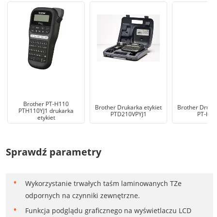
Brother PT-H110
Brother Drukarka etykiet
Brother Drukar
PTH110YJ1 drukarka
PTD210VPYJ1
PT-H1
etykiet
Sprawdź parametry
Wykorzystanie trwałych taśm laminowanych TZe
odpornych na czynniki zewnętrzne.
Funkcja podglądu graficznego na wyświetlaczu LCD