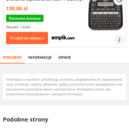
139,00 zł
Darmowa dostawa
Wysyłka: 1 dzień
Przejdź do sklepu >
PODOBNE
INFORMACJE
OPINIE
Informacja o wynikach: prezentując produkty uwzględniamy ich dopasowanie,
ceny, promocje, kupony rabatowe, opłaty ponoszone przez sprzedawców oraz
popularność produktów wśród użytkowników. Dokładamy starań, aby
prezentować wysokiej jakości i aktualne informacje.
Podobne strony