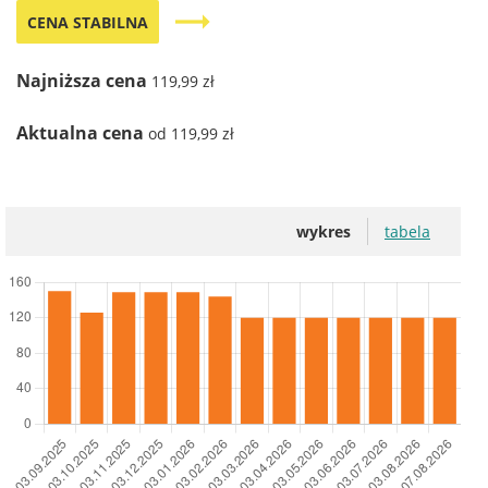
trending_flat
CENA STABILNA
Najniższa cena
119,99 zł
Aktualna cena
od 119,99 zł
wykres
tabela