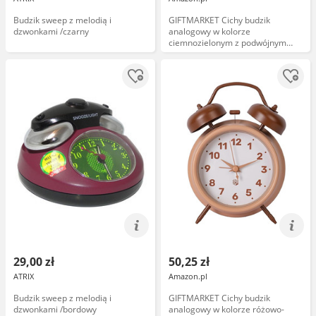
Budzik sweep z melodią i
GIFTMARKET Cichy budzik
dzwonkami /czarny
analogowy w kolorze
ciemnozielonym z podwójnym
dzwonkiem i nocnym
podświetleniem. Budzik retro bez
tykania, 11,7 x 16 cm, doskonały
do domu lub jako prezent.
29,00 zł
50,25 zł
ATRIX
Amazon.pl
Budzik sweep z melodią i
GIFTMARKET Cichy budzik
dzwonkami /bordowy
analogowy w kolorze różowo-