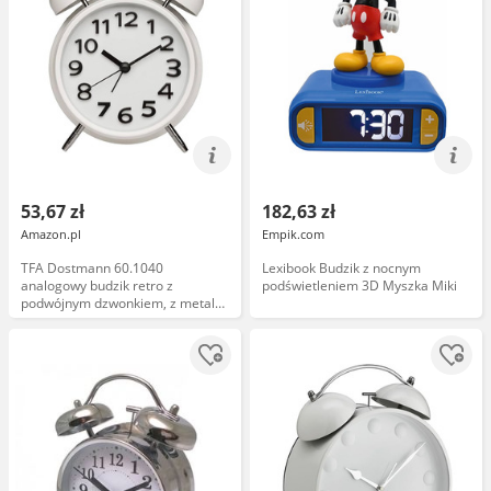
53,67 zł
182,63 zł
Amazon.pl
Empik.com
TFA Dostmann 60.1040
Lexibook Budzik z nocnym
analogowy budzik retro z
podświetleniem 3D Myszka Miki
podwójnym dzwonkiem, z metalu,
bez tykania, cichy mechanizm
zegarowy, zasilany bateriami, w
stylu vintage, kwarcowy, budzik z
dzwonkami, biały