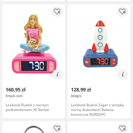
alarmu analogowego, łatwy do
odczytania;
160,95 zł
128,99 zł
Empik.com
Allegro
Lexibook Budzik z nocnym
Lexibook Budzik Zegar z lampką
podświetleniem 3D Barbie
nocną dzwonkami Rakieta
kosmiczna RL800SPC