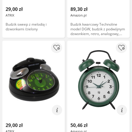
29,00 zł
89,30 zł
ATRIX
Amazon.pl
Budzik sweep z melodią i
Budzik kwarcowy Technoline
dzwonkami /zielony
model DGW, budzik z podwójnym
dzwonkiem, retro, analogowy,
metaliczny, srebrny, 165 x 55 x
115 mm
29,00 zł
50,46 zł
ATRIX
Amazon.pl