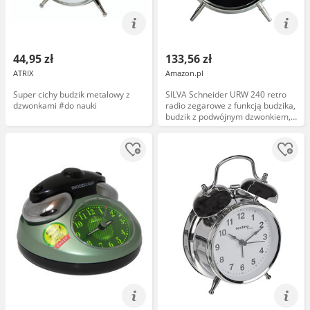
44,95 zł
133,56 zł
ATRIX
Amazon.pl
Super cichy budzik metalowy z
SILVA Schneider URW 240 retro
dzwonkami #do nauki
radio zegarowe z funkcją budzika,
budzik z podwójnym dzwonkiem,
wyświetlaczem, ściemnianiem,
timerem zasypiania, budzikiem z
dzwonkiem lub radiem