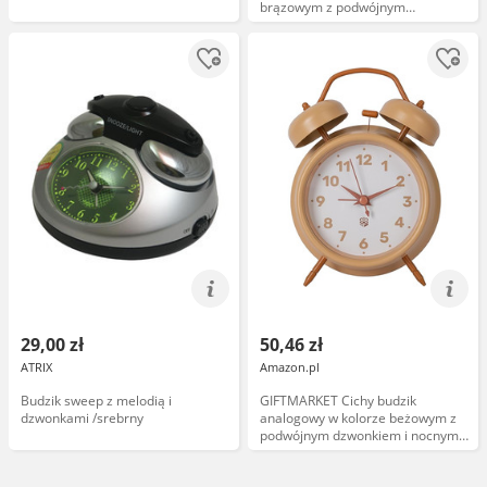
brązowym z podwójnym
dzwonkiem i nocnym
podświetleniem. Stylowy budzik
retro bez tykania, 11,7 x 16 cm, do
sypialni lub biura.
29,00 zł
50,46 zł
ATRIX
Amazon.pl
Budzik sweep z melodią i
GIFTMARKET Cichy budzik
dzwonkami /srebrny
analogowy w kolorze beżowym z
podwójnym dzwonkiem i nocnym
podświetleniem. Budzik retro bez
tykania, 11,7 x 16 cm, idealny na