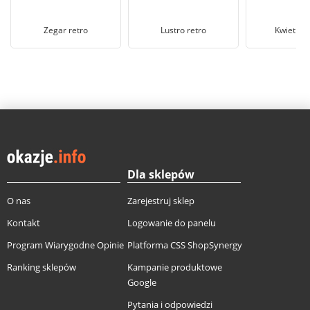
Zegar retro
Lustro retro
Kwietnik 
Dla sklepów
O nas
Zarejestruj sklep
Kontakt
Logowanie do panelu
Program Wiarygodne Opinie
Platforma CSS ShopSynergy
Ranking sklepów
Kampanie produktowe
Google
Pytania i odpowiedzi