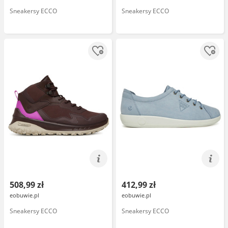
Sneakersy ECCO
Sneakersy ECCO
508,99 zł
412,99 zł
eobuwie.pl
eobuwie.pl
Sneakersy ECCO
Sneakersy ECCO