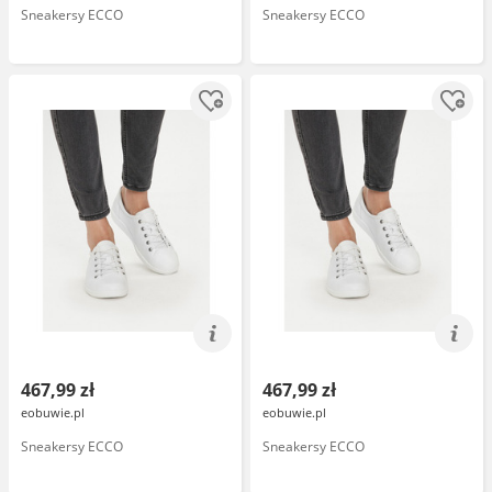
Sneakersy ECCO
Sneakersy ECCO
467,99 zł
467,99 zł
eobuwie.pl
eobuwie.pl
Sneakersy ECCO
Sneakersy ECCO