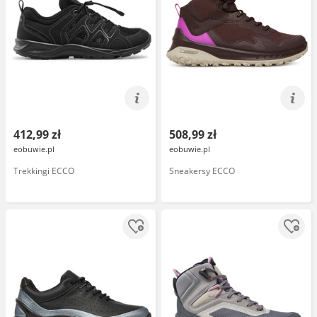
412,99 zł
508,99 zł
eobuwie.pl
eobuwie.pl
Trekkingi ECCO
Sneakersy ECCO