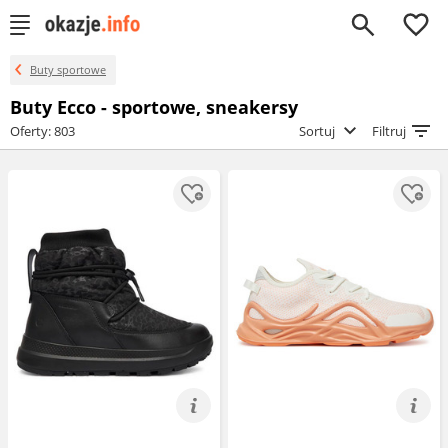
0
Buty sportowe
Buty Ecco - sportowe, sneakersy
Oferty: 803
Sortuj
Filtruj