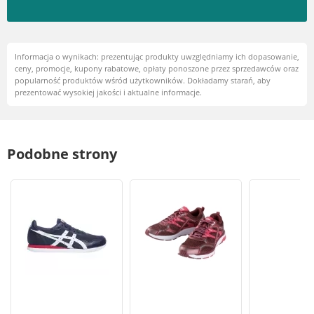
Informacja o wynikach: prezentując produkty uwzględniamy ich dopasowanie,
ceny, promocje, kupony rabatowe, opłaty ponoszone przez sprzedawców oraz
popularność produktów wśród użytkowników. Dokładamy starań, aby
prezentować wysokiej jakości i aktualne informacje.
Podobne strony