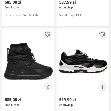
685,00 zł
537,99 zł
Empik.com
eobuwie.pl
Buty Ecco 72240361416
Sneakersy ECCO
685,00 zł
519,99 zł
Empik.com
eobuwie.pl