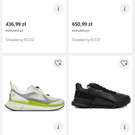
436,99 zł
650,99 zł
eobuwie.pl
eobuwie.pl
Sneakersy ECCO
Sneakersy ECCO