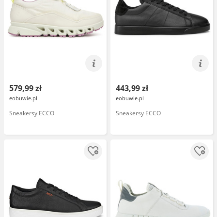
579,99 zł
443,99 zł
eobuwie.pl
eobuwie.pl
Sneakersy ECCO
Sneakersy ECCO