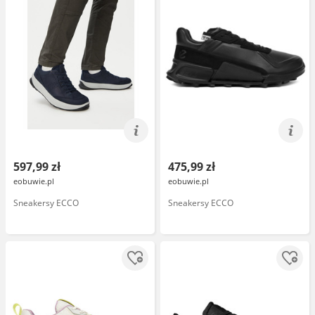
597,99 zł
475,99 zł
eobuwie.pl
eobuwie.pl
Sneakersy ECCO
Sneakersy ECCO