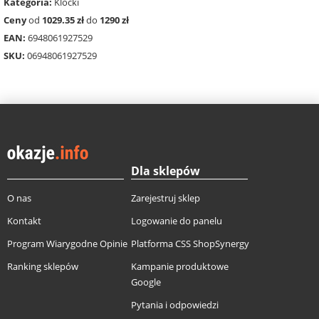
Kategoria:
Klocki
Ceny
od
1029.35 zł
do
1290 zł
EAN:
6948061927529
SKU:
06948061927529
Dla sklepów
O nas
Zarejestruj sklep
Kontakt
Logowanie do panelu
Program Wiarygodne Opinie
Platforma CSS ShopSynergy
Ranking sklepów
Kampanie produktowe
Google
Pytania i odpowiedzi