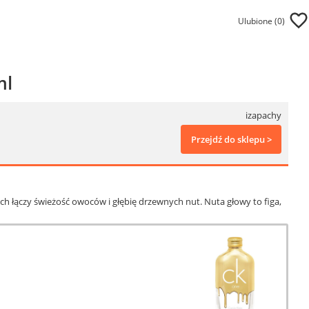
Ulubione (
0
)
ml
izapachy
Przejdź do sklepu >
h łączy świeżość owoców i głębię drzewnych nut. Nuta głowy to figa,