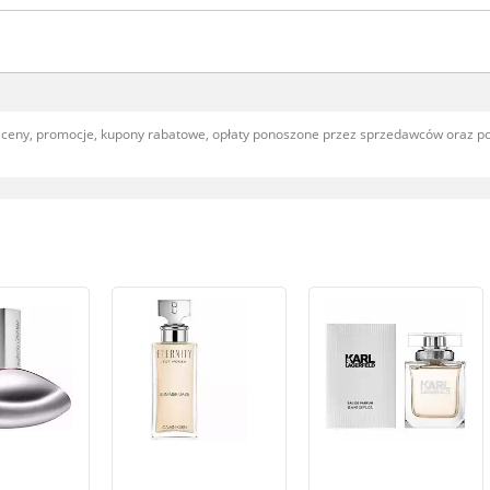
, ceny, promocje, kupony rabatowe, opłaty ponoszone przez sprzedawców oraz 