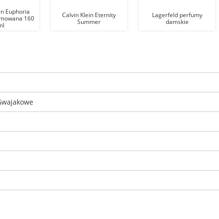
in Euphoria
Calvin Klein Eternity
Lagerfeld perfumy
umowana 160
Summer
damskie
ml
 Gwajakowe