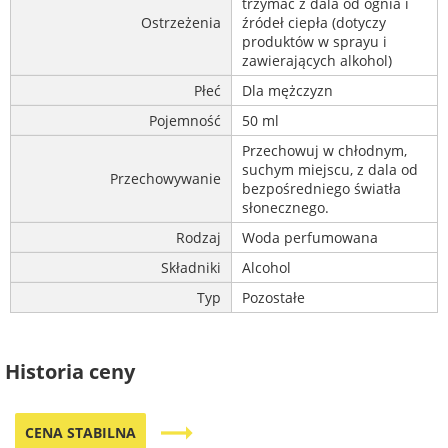
trzymać z dala od ognia i
Ostrzeżenia
źródeł ciepła (dotyczy
produktów w sprayu i
zawierających alkohol)
Płeć
Dla mężczyzn
Pojemność
50 ml
Przechowuj w chłodnym,
suchym miejscu, z dala od
Przechowywanie
bezpośredniego światła
słonecznego.
Rodzaj
Woda perfumowana
Składniki
Alcohol
Typ
Pozostałe
Historia ceny
trending_flat
CENA STABILNA