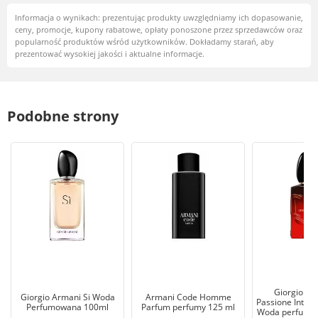
Informacja o wynikach: prezentując produkty uwzględniamy ich dopasowanie,
ceny, promocje, kupony rabatowe, opłaty ponoszone przez sprzedawców oraz
popularność produktów wśród użytkowników. Dokładamy starań, aby
prezentować wysokiej jakości i aktualne informacje.
Podobne strony
Giorgio Ar
Giorgio Armani Si Woda
Armani Code Homme
Passione Intens
Perfumowana 100ml
Parfum perfumy 125 ml
Woda perfumo