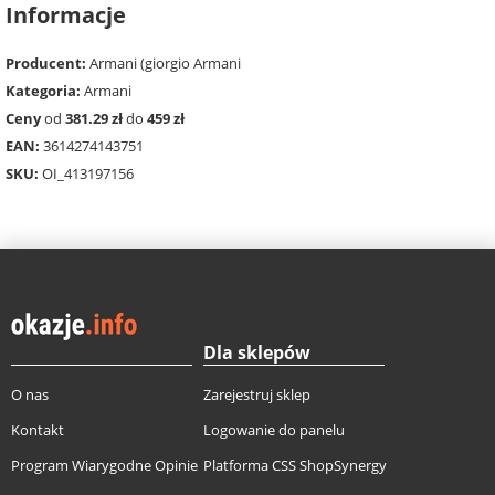
Informacje
Producent:
Armani (giorgio Armani
Kategoria:
Armani
Ceny
od
381.29 zł
do
459 zł
EAN:
3614274143751
SKU:
OI_413197156
Dla sklepów
O nas
Zarejestruj sklep
Kontakt
Logowanie do panelu
Program Wiarygodne Opinie
Platforma CSS ShopSynergy