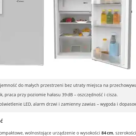
na pojemność do małych przestrzeni bez utraty miejsca na przechowyw
ok, praca przy poziomie hałasu 39 dB – oszczędność i cisza.
 oświetlenie LED, alarm drzwi i zamienny zawias – wygoda i dopaso
ć
mpaktowe, wolnostojące urządzenie o wysokości
84 cm
, szerokośc