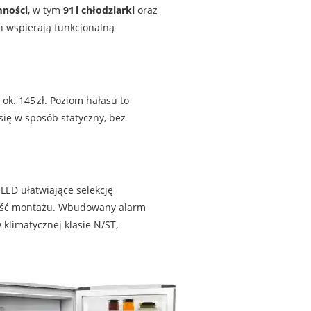
mności
, w tym
91 l chłodziarki
oraz
h wspierają funkcjonalną
 ok. 145 zł. Poziom hałasu to
ię w sposób statyczny, bez
LED ułatwiające selekcję
zność montażu. Wbudowany alarm
limatycznej klasie N/ST,