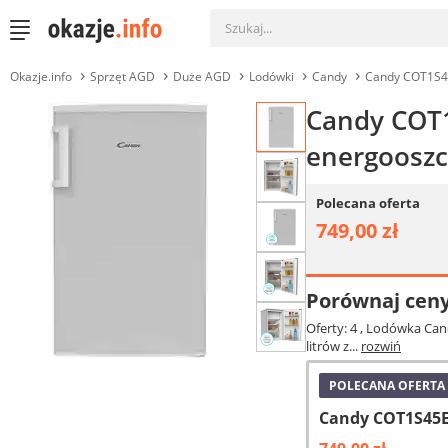
Okazje.info
Sprzęt AGD
Duże AGD
Lodówki
Candy
Candy COT1S
Candy COT1
energooszc
Polecana oferta
749,00 zł
Porównaj cen
Oferty: 4
, Lodówka Cand
litrów z...
rozwiń
POLECANA OFERTA
Candy COT1S45