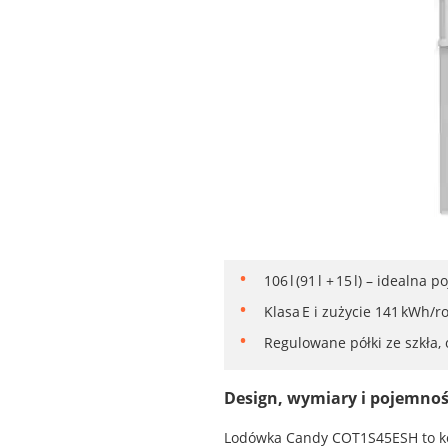
106 l (91 l + 15 l) – ideal
Klasa E i zużycie 141 kWh/r
Regulowane półki ze szkła,
Design, wymiary i pojemnoś
Lodówka Candy COT1S45ESH to ko