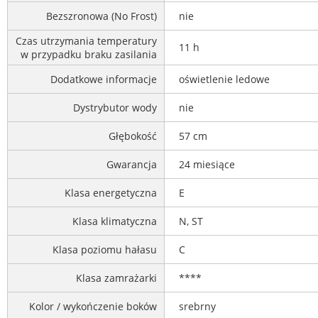
Bezszronowa (No Frost)
nie
Czas utrzymania temperatury
11 h
w przypadku braku zasilania
Dodatkowe informacje
oświetlenie ledowe
Dystrybutor wody
nie
Głębokość
57 cm
Gwarancja
24 miesiące
Klasa energetyczna
E
Klasa klimatyczna
N, ST
Klasa poziomu hałasu
C
Klasa zamrażarki
****
Kolor / wykończenie boków
srebrny