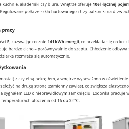
e kuchnie, akademiki czy biura. Wnętrze oferuje
106 l łącznej poje
Regulowane półki ze szkła hartowanego i trzy balkoniki na drzwiac
a pracy
ości
E
, zużywając rocznie
141 kWh energii
, co przekłada się na koszt
acuje bardzo cicho – porównywalnie do szeptu. Chłodzenie odbywa s
dziarka rozmraża się automatycznie.
użytkowania
mostat) z czytelną pokrętłem, a wnętrze wyposażono w oświetlenie 
zełożyć na drugą stronę (zamienny zawias), co zwiększa elastyc
 sygnałem LED o nieprawidłowym zamknięciu. Lodówka pracuje w k
 temperaturach otoczenia od 16 do 32 °C.