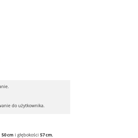
anie.
wanie do użytkownika.
i
50 cm
i głębokości
57 cm
,