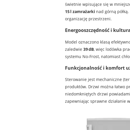
świetnie wpisujące się w mniejsz
15 l zamrażarki
nad górną półką. 
organizację przestrzeni.
Energooszczędność i kultur
Model oznaczono klasą efektywn
zaledwie
39 dB
, więc lodówka pr
systemu No‑Frost, natomiast chło
Funkcjonalność i komfort 
Sterowanie jest mechaniczne (ter
produktów. Drzwi można łatwo pr
niedomkniętych drzwi powiadamia
zapewniając sprawne działanie w