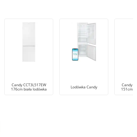
Candy CCT3L517EW
Candy C
Lodówka Candy
176cm biała lodówka
151cm bi