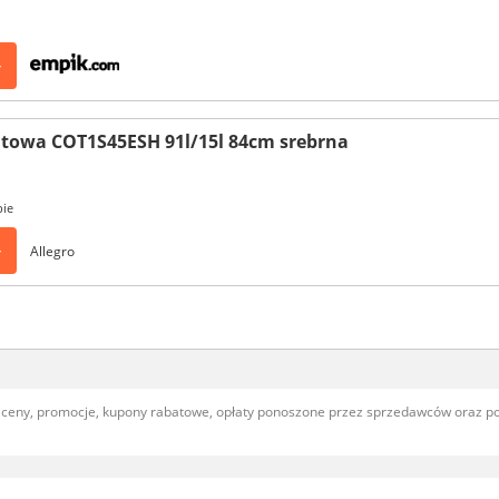
>
towa COT1S45ESH 91l/15l 84cm srebrna
pie
>
Allegro
, ceny, promocje, kupony rabatowe, opłaty ponoszone przez sprzedawców oraz 