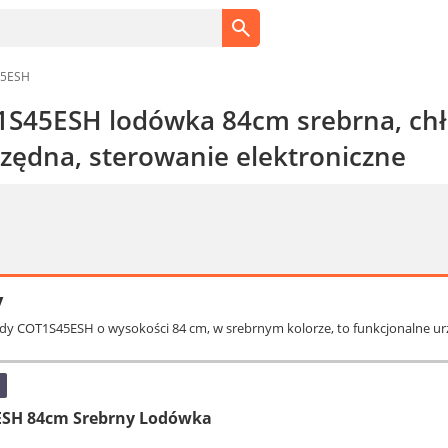
45ESH
S45ESH lodówka 84cm srebrna, chł
zędna, sterowanie elektroniczne
y
y COT1S45ESH o wysokości 84 cm, w srebrnym kolorze, to funkcjonalne urzą
ESH 84cm Srebrny Lodówka