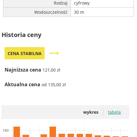
Rodzaj
cyfrowy
Wodoszczelność
30 m
Historia ceny
trending_flat
CENA STABILNA
Najniższa cena
121,00 zł
Aktualna cena
od 135,00 zł
wykres
tabela