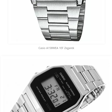
Casio A158WEA 1EF Zegarek