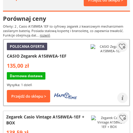
Przejdź do sklepu >
Porównaj ceny
Oferty: 2
, Casio A158WEA 1EF to cyfrowy zegarek z kwarcowym mechanizmem
zasilanym baterią. Posiada stalową kopertę i bransoletę, co zapewnia trwałość.
Funkcje obejmują dat...
rozwiń
POLECANA OFERTA
CASIO Zegarek A158WEA-1EF
135,00 zł
Darmowa dostawa
Wysyłka: 1 dzień
Przejdź do sklepu >
Zegarek Casio Vintage A158WEA-1EF +
BOX
138,59 zł