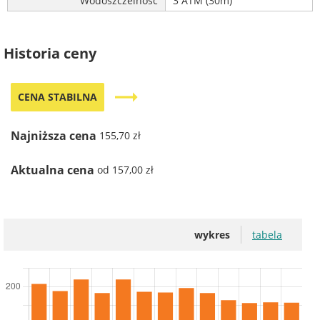
Wodoszczelność
3 ATM (30m)
Historia ceny
trending_flat
CENA STABILNA
Najniższa cena
155,70 zł
Aktualna cena
od 157,00 zł
wykres
tabela