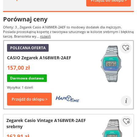
Przejdź do sklepu >
Porównaj ceny
Oferty: 3
, Zegarek Casio A168WER-2AEF to modowy dodatek dla mężczyzn.
Posiada prostokątną kopertę z tworzywa sztucznego w kolorze srebrnym i błękitną
tarczę. Bransoleta wy...
rozwiń
POLECANA OFERTA
CASIO Zegarek A168WER-2AEF
157,00 zł
Darmowa dostawa
Wysyłka: 1 dzień
Przejdź do sklepu >
Zegarek Casio Vintage A168WER-2AEF
srebrny
162,91 zł