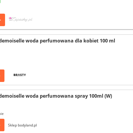
>
demoiselle woda perfumowana dla kobiet 100 ml
>
demoiselle woda perfumowana spray 100ml (W)
pie
>
Sklep bodyland.pl