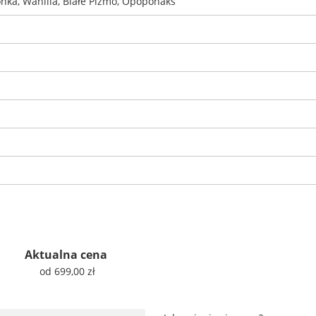
onka, Wanilia, Białe Piżmo, Opoponaks
Aktualna cena
od 699,00 zł