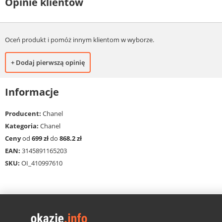
Opinie klientów
Oceń produkt i pomóż innym klientom w wyborze.
+ Dodaj pierwszą opinię
Informacje
Producent:
Chanel
Kategoria:
Chanel
Ceny
od
699 zł
do
868.2 zł
EAN:
3145891165203
SKU:
OI_410997610