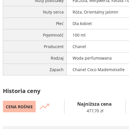
Nuty podstawy
Paczula, Wetyweria, Fasola T
Nuty serca
Róża, Orientalny Jaśmin
Płeć
Dla kobiet
Pojemność
100 ml
Producent
Chanel
Rodzaj
Woda perfumowana
Zapach
Chanel Coco Mademoiselle
Historia ceny
Najniższa cena
trending_up
CENA ROŚNIE
477,70 zł