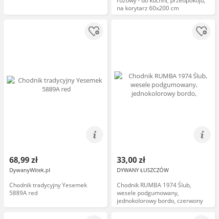
różowy - do kuchni, przedpokoju,
na korytarz 60x200 cm
68,99 zł
33,00 zł
DywanyWitek.pl
DYWANY ŁUSZCZÓW
Chodnik tradycyjny Yesemek
Chodnik RUMBA 1974 Ślub,
5889A red
wesele podgumowany,
jednokolorowy bordo, czerwony