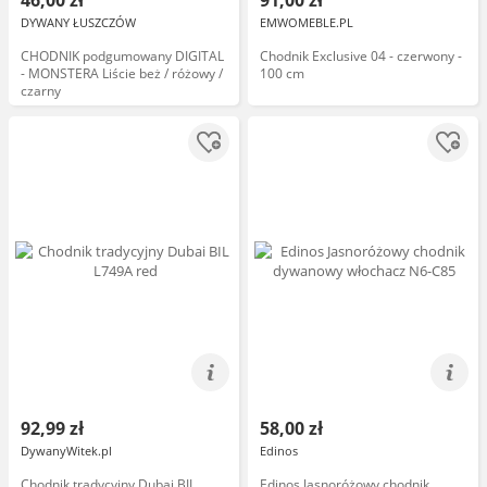
46,00 zł
91,00 zł
DYWANY ŁUSZCZÓW
EMWOMEBLE.PL
CHODNIK podgumowany DIGITAL
Chodnik Exclusive 04 - czerwony -
- MONSTERA Liście beż / różowy /
100 cm
czarny
92,99 zł
58,00 zł
DywanyWitek.pl
Edinos
Chodnik tradycyjny Dubai BIL
Edinos Jasnoróżowy chodnik