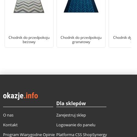
Chodnik do przedpokoju
Chodnik do przedpokoju
Chodnik dywa
beżowy
granatowy
cm
Dla sklepów
O nas
Zarejestruj sklep
Kontakt
Logowanie do panelu
Program Wiarygodne Opinie
Platforma CSS ShopSynergy