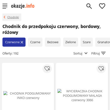
0
Chodniki
Chodnik do przedpokoju czerwony, bordowy,
różowy
Czerwone
Czarne
Beżowe
Zielone
Szare
Granat
close
Oferty: 192
Sortuj
Filtruj