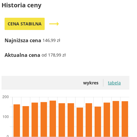
Historia ceny
trending_flat
CENA STABILNA
Najniższa cena
146,99 zł
Aktualna cena
od 178,99 zł
wykres
tabela