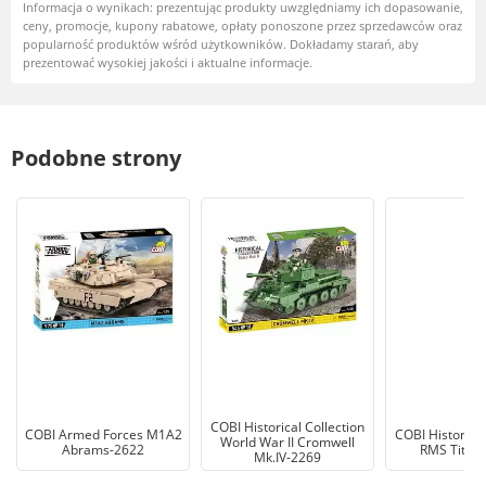
Informacja o wynikach: prezentując produkty uwzględniamy ich dopasowanie,
ceny, promocje, kupony rabatowe, opłaty ponoszone przez sprzedawców oraz
popularność produktów wśród użytkowników. Dokładamy starań, aby
prezentować wysokiej jakości i aktualne informacje.
Podobne strony
COBI Historical Collection
COBI Armed Forces M1A2
COBI Historical
World War II Cromwell
Abrams-2622
RMS Titani
Mk.IV-2269