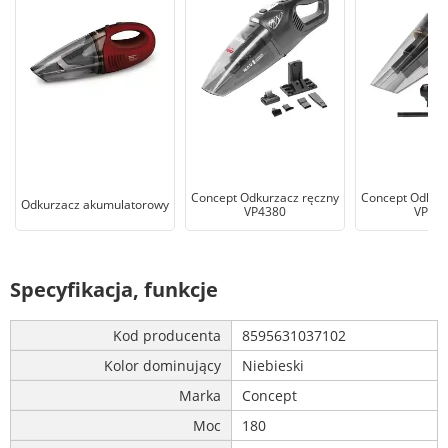
Concept Odkurzacz ręczny
Concept Odkurz
Odkurzacz akumulatorowy
VP4380
VP43
Specyfikacja, funkcje
Kod producenta
8595631037102
Kolor dominujący
Niebieski
Marka
Concept
Moc
180