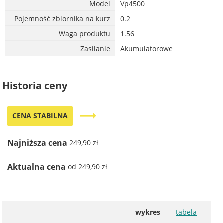
Model
Vp4500
Pojemność zbiornika na kurz
0.2
Waga produktu
1.56
Zasilanie
Akumulatorowe
Historia ceny
trending_flat
CENA STABILNA
Najniższa cena
249,90 zł
Aktualna cena
od 249,90 zł
wykres
tabela