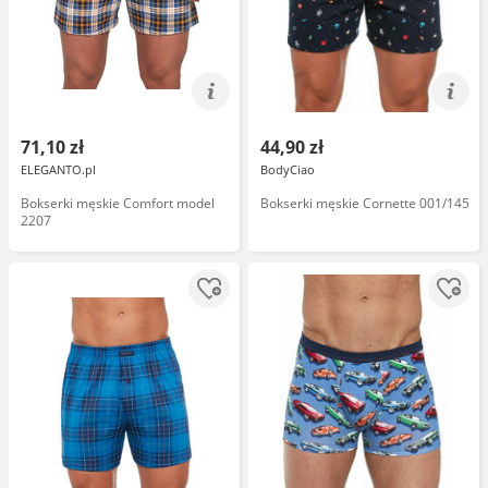
71,10 zł
44,90 zł
ELEGANTO.pl
BodyCiao
Bokserki męskie Comfort model
Bokserki męskie Cornette 001/145
2207