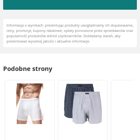
Informacja o wynikach: prezentując produkty uwzględniamy ich dopasowanie,
ceny, promocje, kupony rabatowe, opłaty ponoszone przez sprzedawców oraz
popularność produktów wśród użytkowników. Dokładamy starań, aby
prezentować wysokiej jakości i aktualne informacje.
Podobne strony