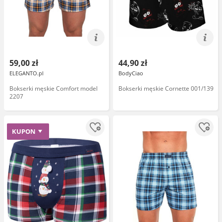
59,00 zł
44,90 zł
ELEGANTO.pl
BodyCiao
Bokserki męskie Comfort model
Bokserki męskie Cornette 001/139
2207
KUPON