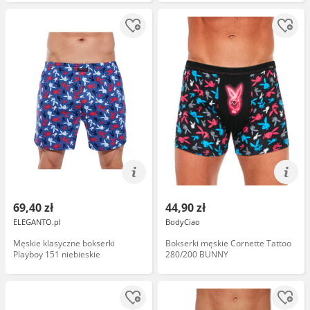
69,40 zł
44,90 zł
ELEGANTO.pl
BodyCiao
Męskie klasyczne bokserki
Bokserki męskie Cornette Tattoo
Playboy 151 niebieskie
280/200 BUNNY