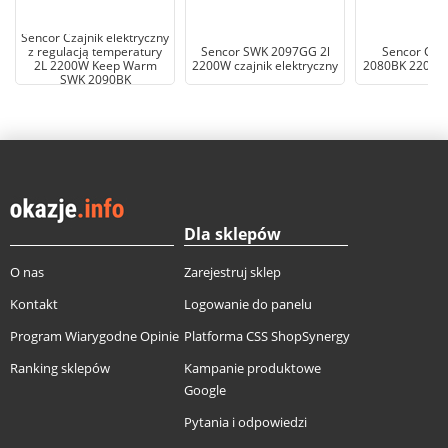
Sencor Czajnik elektryczny
z regulacją temperatury
Sencor SWK 2097GG 2l
Sencor Czaj
2L 2200W Keep Warm
2200W czajnik elektryczny
2080BK 2200W 
SWK 2090BK
Dla sklepów
O nas
Zarejestruj sklep
Kontakt
Logowanie do panelu
Program Wiarygodne Opinie
Platforma CSS ShopSynergy
Ranking sklepów
Kampanie produktowe
Google
Pytania i odpowiedzi