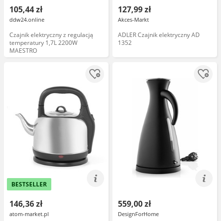
105,44 zł
127,99 zł
ddw24.online
Akces-Markt
Czajnik elektryczny z regulacją
ADLER Czajnik elektryczny AD
temperatury 1,7L 2200W
1352
MAESTRO
BESTSELLER
146,36 zł
559,00 zł
atom-market.pl
DesignForHome