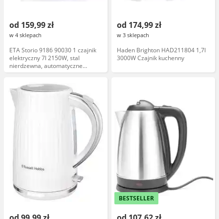
od 159,99 zł
od 174,99 zł
w 4 sklepach
w 3 sklepach
ETA Storio 9186 90030 1 czajnik
Haden Brighton HAD211804 1,7l
elektryczny 7l 2150W, stal
3000W Czajnik kuchenny
nierdzewna, automatyczne
wyłączanie, podświetlenie, marka
ETA
BESTSELLER
od 99,99 zł
od 107,62 zł