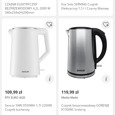
CZAJNIK ELEKTRYCZNY
Eva Solo SERVING Czajnik
BEZPRZEWODOWY 4,2L 2000 W
Elektryczny 1,5 l / Czarny Matowy
340x234x(H)290mm
109,99 zł
119,99 zł
RTV EURO AGD
Media Markt
Sencor SWK 0550WH 1,7l 2200W
Czajnik bezprzewodowy GORENJE
Czajnik kuchenny
K15DWS Srebrny