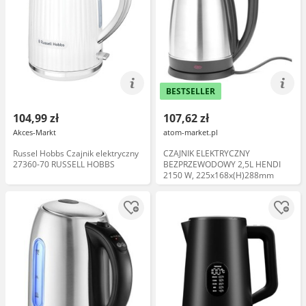
BESTSELLER
104,99 zł
107,62 zł
Akces-Markt
atom-market.pl
Russel Hobbs Czajnik elektryczny
CZAJNIK ELEKTRYCZNY
27360-70 RUSSELL HOBBS
BEZPRZEWODOWY 2,5L HENDI
2150 W, 225x168x(H)288mm