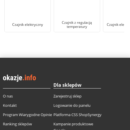
Czajnik z regulacją
Czajnik elektryczny
Czajnik elektr
temperatury
Dla sklepów
O nas
Zarejestruj sklep
Kontakt
Logowanie do panelu
Program Wiarygodne Opinie
Platforma CSS ShopSynergy
Ranking sklepów
Kampanie produktowe