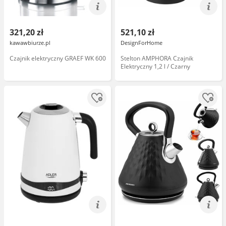
321,20 zł
521,10 zł
kawawbiurze.pl
DesignForHome
Czajnik elektryczny GRAEF WK 600
Stelton AMPHORA Czajnik
Elektryczny 1,2 l / Czarny