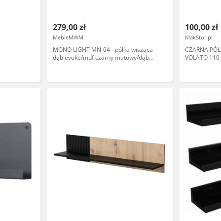
279,00 zł
100,00 zł
MebleMWM
MakStor.pl
MONO LIGHT MN-04 - półka wisząca -
CZARNA PÓŁ
dąb evoke/mdf czarny matowy/dąb
VOLATO 110
evoke