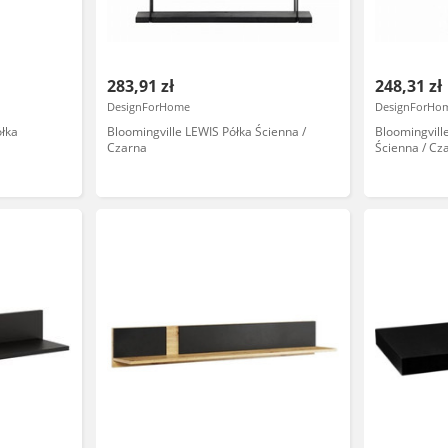
283,91 zł
248,31 zł
DesignForHome
DesignForHo
łka
Bloomingville LEWIS Półka Ścienna /
Bloomingvill
Czarna
Ścienna / Cz