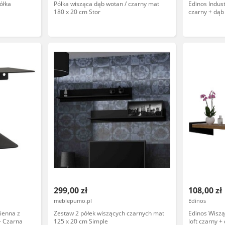
ółka
Półka wisząca dąb wotan / czarny mat
Edinos Indus
180 x 20 cm Stor
czarny + dąb
299,00 zł
108,00 zł
meblepumo.pl
Edinos
ienna z
Zestaw 2 półek wiszących czarnych mat
Edinos Wiszą
- Czarna
125 x 20 cm Simple
loft czarny +