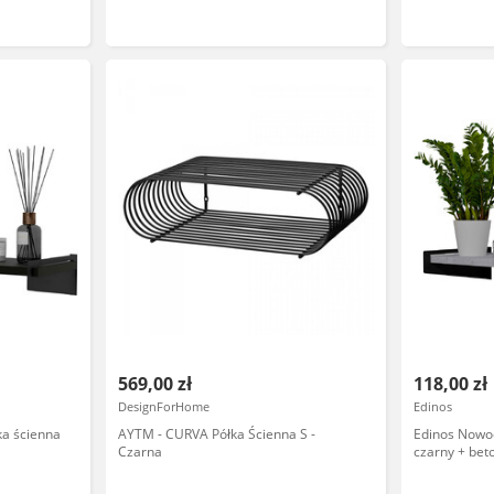
569,00 zł
118,00 zł
DesignForHome
Edinos
ka ścienna
AYTM - CURVA Półka Ścienna S -
Edinos Nowo
Czarna
czarny + bet