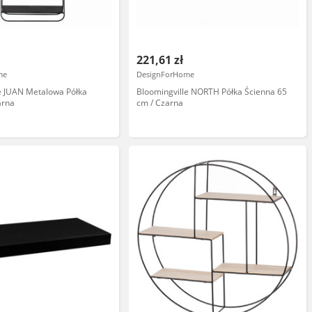
221,61 zł
me
DesignForHome
e JUAN Metalowa Półka
Bloomingville NORTH Półka Ścienna 65
arna
cm / Czarna