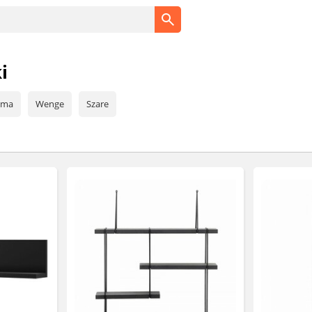
i
oma
Wenge
Szare