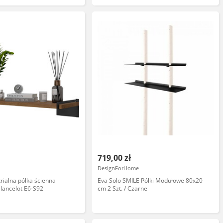
719,00 zł
DesignForHome
trialna półka ścienna
Eva Solo SMILE Półki Modułowe 80x20
 lancelot E6-S92
cm 2 Szt. / Czarne