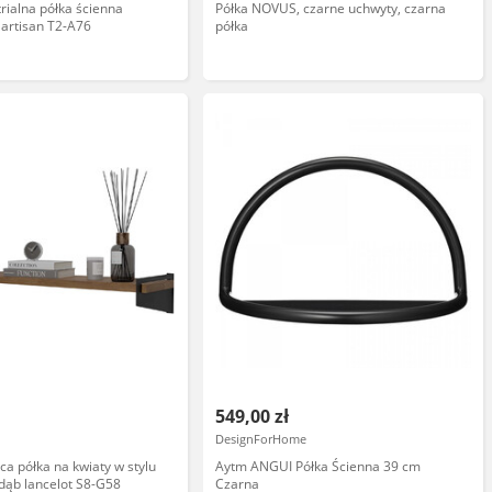
trialna półka ścienna
Półka NOVUS, czarne uchwyty, czarna
 artisan T2-A76
półka
549,00 zł
DesignForHome
ca półka na kwiaty w stylu
Aytm ANGUI Półka Ścienna 39 cm
 dąb lancelot S8-G58
Czarna