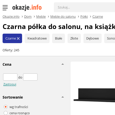
Okazje.info
Dom
Meble
Meble do salonu
Półki
Czarne
Czarna półka do salonu, na książk
Czarne
Kwadratowe
Białe
Złote
Dębowe
Son
close
Oferty: 245
Cena
do
Zastosuj
Sortowanie
wg trafności
cena rosnąco