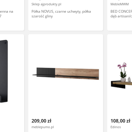
Sklep ajprodukty.pl
MebleMWM
ienna na
Półka NOVUS, czarne uchwyty, półka
BED CONCEPT
7
szarość gliny
dąb artisan/
209,00 zł
108,00 zł
meblepumo.pl
Edinos