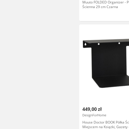
Muuto FOLDED Organizer - P
Ścienna 29 cm Czarna
449,00 zł
DesignForHome
House Doctor BOOK Półka Śc
Miejscem na Książki, Gazety 