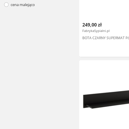
cena malejąco
249,00 zł
FabrykaSypialni.pl
BOTA CZARNY SUPERMAT Pó