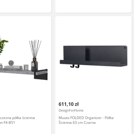
611,10 zł
DesignForHome
czesna półka ścienna
Muuto FOLDED Organizer - Półka
on F4-B51
Ścienna 63 cm Czarna