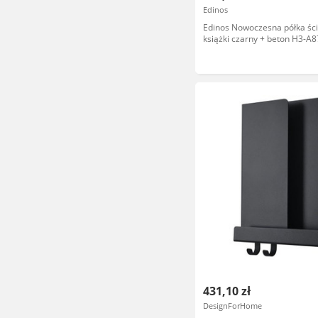
Edinos
Edinos Nowoczesna półka śc
książki czarny + beton H3-A8
431,10 zł
DesignForHome