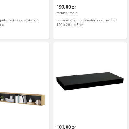
199,00 zł
meblepumo.pl
półka ścienna, zestaw, 3
Półka wisząca dąb wotan / czarny mat
mat
150 x 20 cm Stor
101,00 zł