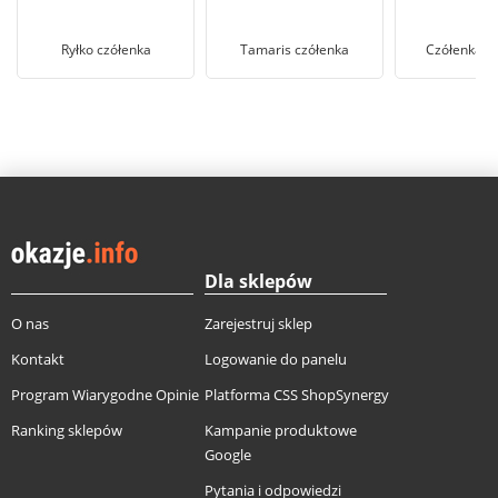
Ryłko czółenka
Tamaris czółenka
Czółenka M
Dla sklepów
O nas
Zarejestruj sklep
Kontakt
Logowanie do panelu
Program Wiarygodne Opinie
Platforma CSS ShopSynergy
Ranking sklepów
Kampanie produktowe
Google
Pytania i odpowiedzi