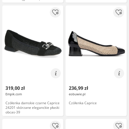
319,00 zł
236,99 zł
Empik.com
eobuwie.pl
Czółenka damskie czarne Caprice
Czółenka Caprice
24201 skórzane eleganckie płaski
obcas-39