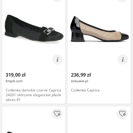
319,00 zł
236,99 zł
Empik.com
eobuwie.pl
Czółenka damskie czarne Caprice
Czółenka Caprice
24201 skórzane eleganckie płaski
obcas-41