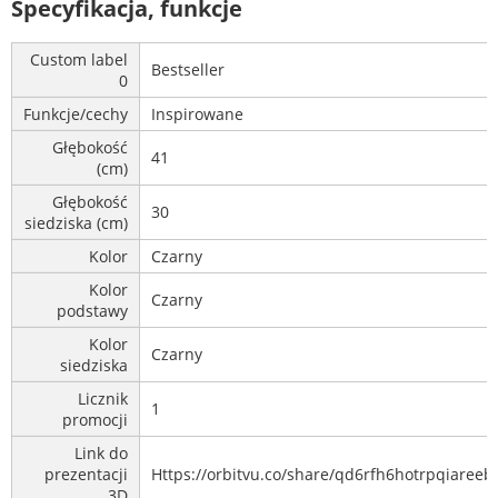
Specyfikacja, funkcje
Custom label
Bestseller
0
Funkcje/cechy
Inspirowane
Głębokość
41
(cm)
Głębokość
30
siedziska (cm)
Kolor
Czarny
Kolor
Czarny
podstawy
Kolor
Czarny
siedziska
Licznik
1
promocji
Link do
prezentacji
Https://orbitvu.co/share/qd6rfh6hotrpqiareeb
3D