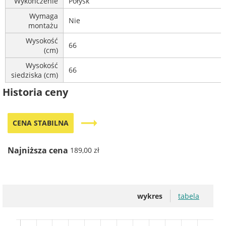
Wykończenie
Połysk
Wymaga
Nie
montażu
Wysokość
66
(cm)
Wysokość
66
siedziska (cm)
Historia ceny
trending_flat
CENA STABILNA
Najniższa cena
189,00 zł
wykres
tabela