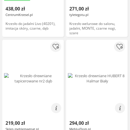
438,00 zł
271,00 zł
CentrumKrzesel.pl
tyletegotu.pl
Krzesło do jadalni Livo (40201),
Krzesło welurowe do salonu,
imitacja skóry, czarne, dąb
jadalni, MONTE, czarne nogi,
szare
219,00 zł
294,00 zł
Sklep meblemagnat.pl
MeblujDom.pl