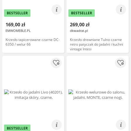
BESTSELLER
BESTSELLER
169,00 zł
269,00 zł
EMWOMEBLE.PL
dkwadrat.pl
Krzesło tapicerowane czarne DC-
Krzesło drewniane Tulno czarne
6350 / welur 66
retro patyczak do jadalni i kuchni
vintage Intesi
BESTSELLER