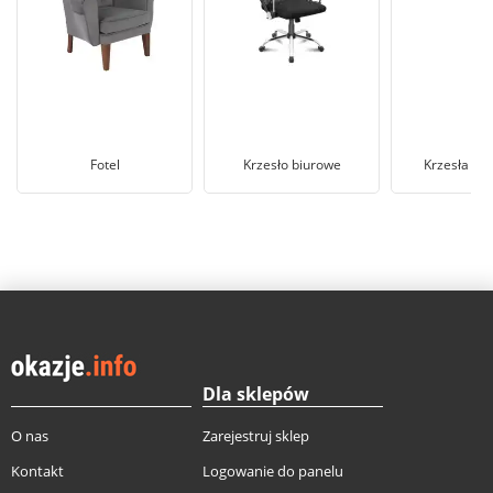
Fotel
Krzesło biurowe
Krzesła og
Dla sklepów
O nas
Zarejestruj sklep
Kontakt
Logowanie do panelu