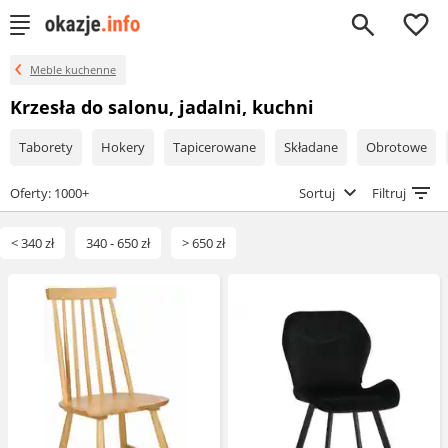
0
Meble kuchenne
Krzesła do salonu, jadalni, kuchni
Taborety
Hokery
Tapicerowane
Składane
Obrotowe
Oferty: 1000+
Sortuj
Filtruj
< 340 zł
340 - 650 zł
> 650 zł