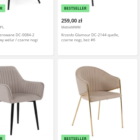
ER
BESTSELLER
259,00 zł
PL
MebleMWM
icerowane DC-0084-2
Krzesło Glamour DC-2144 quelle,
y welur / czarne nogi
czarne nogi, beż #6
ER
BESTSELLER