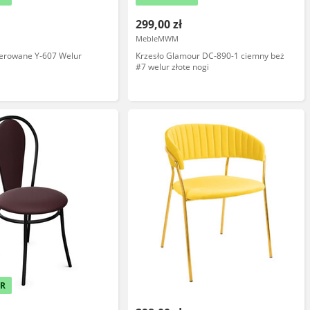
299,00 zł
MebleMWM
cerowane Y-607 Welur
Krzesło Glamour DC-890-1 ciemny beż
#7 welur złote nogi
ER