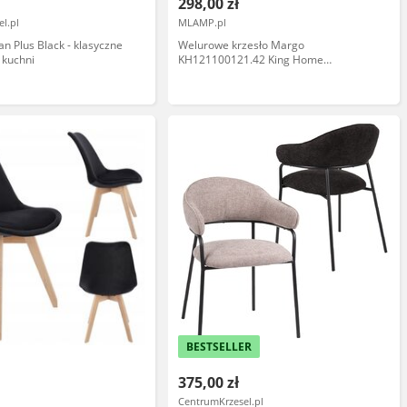
298,00 zł
l.pl
MLAMP.pl
an Plus Black - klasyczne
Welurowe krzesło Margo
 kuchni
KH121100121.42 King Home
tapicerowane żółte
BESTSELLER
375,00 zł
CentrumKrzesel.pl