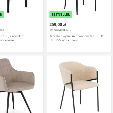
ER
BESTSELLER
259,00 zł
l.pl
EMWOMEBLE.PL
le 100, z wysokim
Krzesło z wysokim oparciem MIGEL HY-
apicerowane
DC0255 welur szary