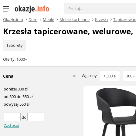
Okazje.info
Dom
Meble
Meble kuchenne
Krzesła
Tapicerowa
Krzesła tapicerowane, welurowe,
Taborety
Oferty: 1000+
Wg ceny
Cena
< 300 zł
300 - 
poniżej 300 zł
od 300 do 550 zł
powyżej 550 zł
do
Zastosuj