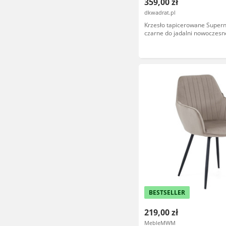
359,00 zł
dkwadrat.pl
Krzesło tapicerowane Supern
czarne do jadalni nowoczesn
podłokietnikami łatwe czyszc
BESTSELLER
219,00 zł
MebleMWM