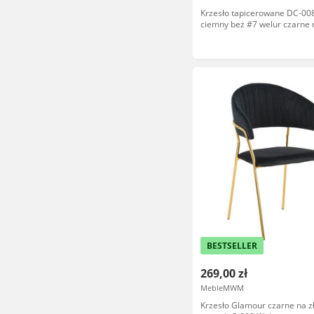
Krzesło tapicerowane DC-00
ciemny beż #7 welur czarne 
BESTSELLER
269,00 zł
MebleMWM
Krzesło Glamour czarne na z