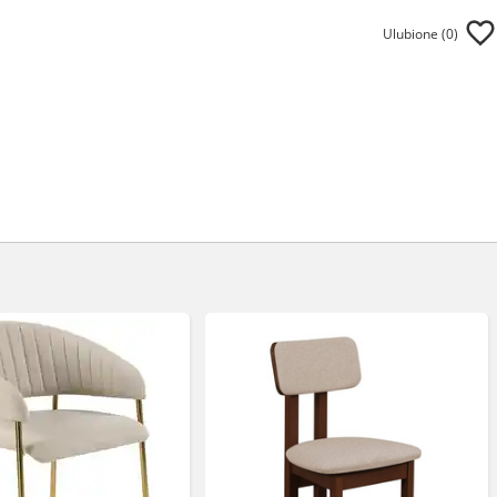
Ulubione (
0
)