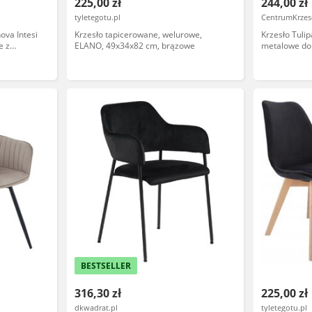
225,00 zł
244,00 zł
tyletegotu.pl
CentrumKrzese
ova Intesi
Krzesło tapicerowane, welurowe,
Krzesło Tulip
e z
ELANO, 49x34x82 cm, brązowe
metalowe do
zenie
BESTSELLER
316,30 zł
225,00 zł
dkwadrat.pl
tyletegotu.pl