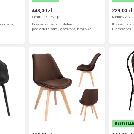
448,00 zł
229,00 zł
CentrumKrzesel.pl
MebleMWM
rewniane,
Krzesło do jadalni Nolan z
Krzesło tapi
podłokietnikami, ekoskóra, brązowe
Ciemny beż
BESTSELL