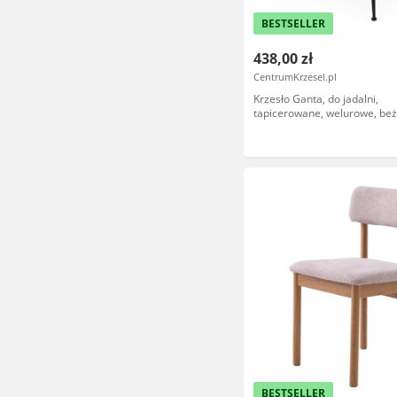
BESTSELLER
438,00 zł
CentrumKrzesel.pl
Krzesło Ganta, do jadalni,
tapicerowane, welurowe, be
czarnych metalowych nogac
BESTSELLER