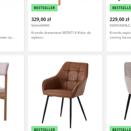
BESTSELLER
BESTSELL
329,00 zł
229,00 zł
MebleMWM
EMWOMEBLE.
Krzesło drewniane MONTI 4 Kolor do
Krzesło tap
żowe na
wyboru
ciemny beżow
h
BESTSELLER
BESTSELL