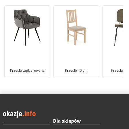
Krzesła tapicerowane
Krzesło 40 cm
Krzesła me
Dla sklepów