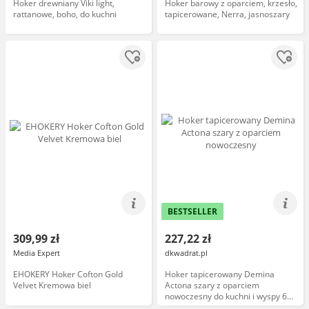
Hoker drewniany Viki light,
Hoker barowy z oparciem, krzesło,
rattanowe, boho, do kuchni
tapicerowane, Nerra, jasnoszary
BESTSELLER
309,99 zł
227,22 zł
Media Expert
dkwadrat.pl
EHOKERY Hoker Cofton Gold
Hoker tapicerowany Demina
Velvet Kremowa biel
Actona szary z oparciem
nowoczesny do kuchni i wyspy 67
cm