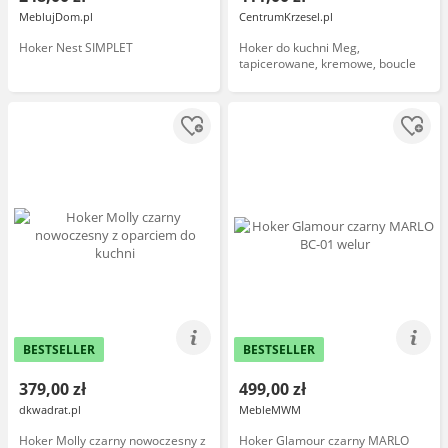
MeblujDom.pl
CentrumKrzesel.pl
Hoker Nest SIMPLET
Hoker do kuchni Meg,
tapicerowane, kremowe, boucle
BESTSELLER
BESTSELLER
379,00 zł
499,00 zł
dkwadrat.pl
MebleMWM
Hoker Molly czarny nowoczesny z
Hoker Glamour czarny MARLO