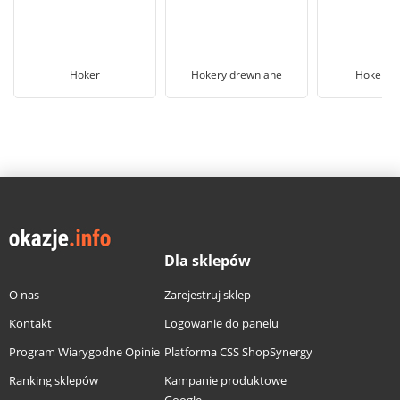
Hoker
Hokery drewniane
Hoker cz
Dla sklepów
O nas
Zarejestruj sklep
Kontakt
Logowanie do panelu
Program Wiarygodne Opinie
Platforma CSS ShopSynergy
Ranking sklepów
Kampanie produktowe
Google