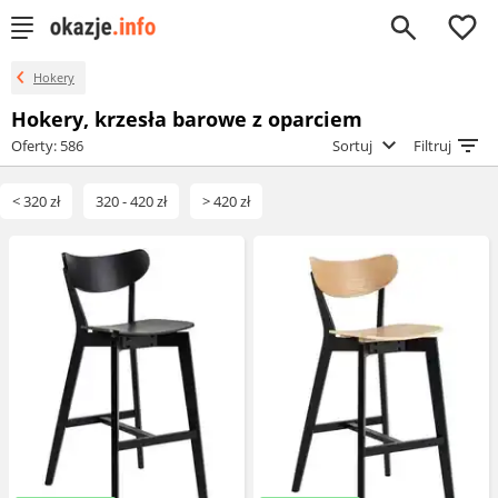
0
Hokery
Hokery, krzesła barowe z oparciem
Oferty: 586
Sortuj
Filtruj
< 320 zł
320 - 420 zł
> 420 zł