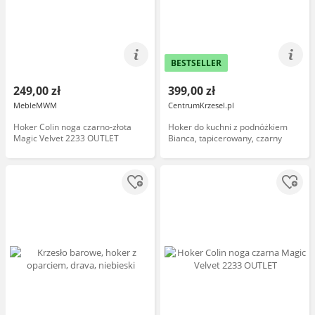
BESTSELLER
249,00 zł
399,00 zł
MebleMWM
CentrumKrzesel.pl
Hoker Colin noga czarno-złota
Hoker do kuchni z podnóżkiem
Magic Velvet 2233 OUTLET
Bianca, tapicerowany, czarny