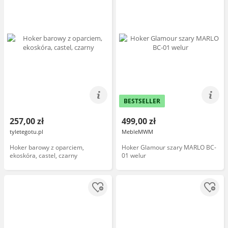
BESTSELLER
257,00 zł
499,00 zł
tyletegotu.pl
MebleMWM
Hoker barowy z oparciem,
Hoker Glamour szary MARLO BC-
ekoskóra, castel, czarny
01 welur