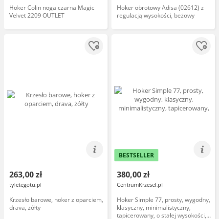
Hoker Colin noga czarna Magic
Hoker obrotowy Adisa (02612) z
Velvet 2209 OUTLET
regulacją wysokości, beżowy
BESTSELLER
263,00 zł
380,00 zł
tyletegotu.pl
CentrumKrzesel.pl
Krzesło barowe, hoker z oparciem,
Hoker Simple 77, prosty, wygodny,
drava, żółty
klasyczny, minimalistyczny,
tapicerowany, o stałej wysokości,