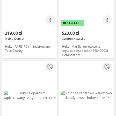
BESTSELLER
219,00 zł
523,00 zł
MeblujDom.pl
CentrumKrzesel.pl
Hoker PARIS 75 cm inspirowany
Hoker Marilla, obrotowe, z
Tolix Czarny
regulacją wysokości (54840003),
ciemnoszare