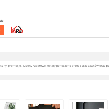
pie
>
, ceny, promocje, kupony rabatowe, opłaty ponoszone przez sprzedawców oraz 