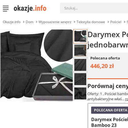
Okazje.info
Dom
Wyposażenie wnętrz
Tekstylia domowe
Pościel
Darymex Po
jednobarw
Polecana oferta
446,20 zł
Porównaj cen
Oferty: 1
, Pościel bam
antybakteryjne właś...
r
POLECANA OFERTA
Darymex Poście
Bamboo 23