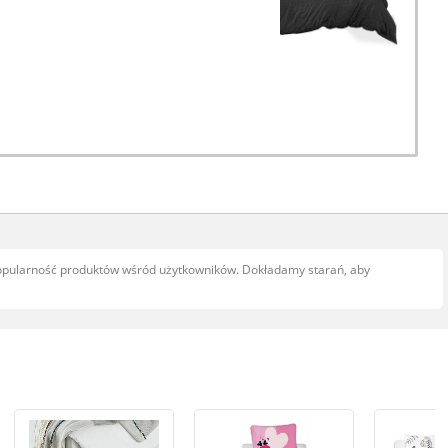
popularność produktów wśród użytkowników. Dokładamy starań, aby