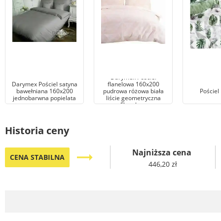
Darymex Pościel
Darymex Pościel satyna
flanelowa 160x200
bawełniana 160x200
pudrowa różowa biała
Pościel
jednobarwna popielata
liście geometryczna
Flanelove
Historia ceny
Najniższa cena
trending_flat
CENA STABILNA
446,20 zł