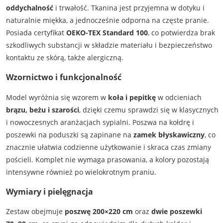
oddychalność
i trwałość. Tkanina jest przyjemna w dotyku i
naturalnie miękka, a jednocześnie odporna na częste pranie.
Posiada certyfikat
OEKO-TEX Standard 100
, co potwierdza brak
szkodliwych substancji w składzie materiału i bezpieczeństwo
kontaktu ze skórą, także alergiczną.
Wzornictwo i funkcjonalność
Model wyróżnia się wzorem w
koła i pepitkę
w odcieniach
brązu, beżu i szarości
, dzięki czemu sprawdzi się w klasycznych
i nowoczesnych aranżacjach sypialni. Poszwa na kołdrę i
poszewki na poduszki są zapinane na
zamek błyskawiczny
, co
znacznie ułatwia codzienne użytkowanie i skraca czas zmiany
pościeli. Komplet nie wymaga prasowania, a kolory pozostają
intensywne również po wielokrotnym praniu.
Wymiary i pielęgnacja
Zestaw obejmuje
poszwę 200×220 cm
oraz
dwie poszewki